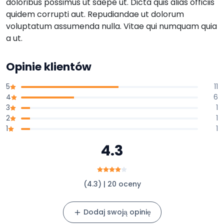
doloribus possimus ut saepe ut. Dicta quis alias officiis
quidem corrupti aut. Repudiandae ut dolorum
voluptatum assumenda nulla. Vitae qui numquam quia
a ut.
Opinie klientów
5
11
4
6
3
1
2
1
1
1
4.3
(4.3) | 20 oceny
Dodaj swoją opinię