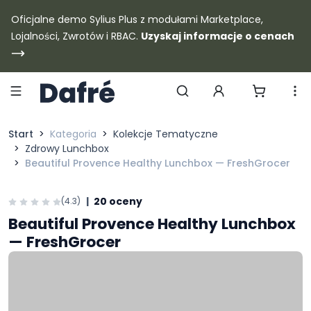
Dafre
Oficjalne demo Sylius Plus z modułami Marketplace,
Lojalności, Zwrotów i RBAC.
Uzyskaj informacje o cenach
Szukaj produktów
Start
Kategoria
Kolekcje Tematyczne
Zdrowy Lunchbox
Beautiful Provence Healthy Lunchbox — FreshGrocer
|
20 oceny
(4.3)
Beautiful Provence Healthy Lunchbox
— FreshGrocer