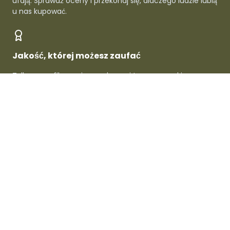
ufają. Sprawdź oceny i przekonaj się, dlaczego ludzie lubią
u nas kupować.
Jakość, której możesz zaufać
Tylko zweryfikowani sprzedawcy i topowe marki -
gwarantowana jakość w każdym produkcie.
O Dafre
Dla sprzedawców
Dla kupujących