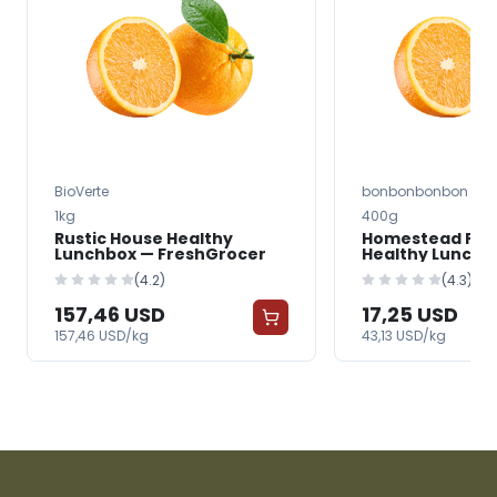
BioVerte
bonbonbonbon
1kg
400g
Rustic House Healthy
Homestead Prov
Lunchbox — FreshGrocer
Healthy Lunchb
FreshGrocer
(4.2)
(4.3)
157,46 USD
17,25 USD
157,46 USD/kg
43,13 USD/kg