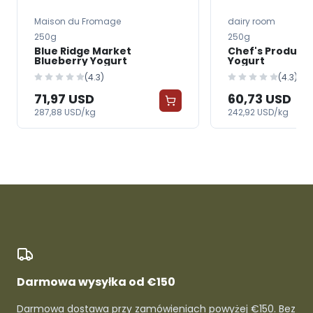
Maison du Fromage
dairy room
250g
250g
Blue Ridge Market
Chef's Product
Blueberry Yogurt
Yogurt
(4.3)
(4.3)
71,97 USD
60,73 USD
287,88 USD/kg
242,92 USD/kg
Darmowa wysyłka od €150
Darmowa dostawa przy zamówieniach powyżej €150. Bez