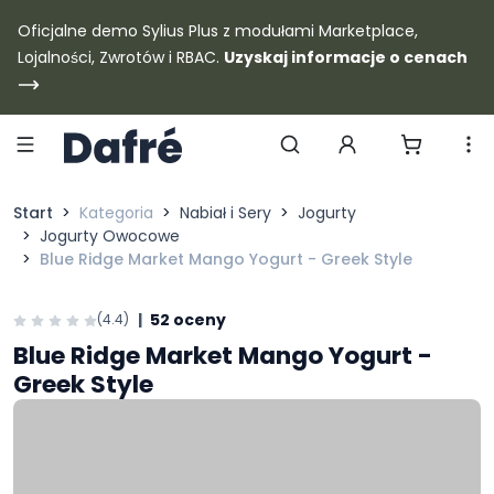
Dafre
Oficjalne demo Sylius Plus z modułami Marketplace,
Lojalności, Zwrotów i RBAC.
Uzyskaj informacje o cenach
Szukaj produktów
Start
Kategoria
Nabiał i Sery
Jogurty
Jogurty Owocowe
Blue Ridge Market Mango Yogurt - Greek Style
|
52 oceny
(4.4)
Blue Ridge Market Mango Yogurt -
Greek Style