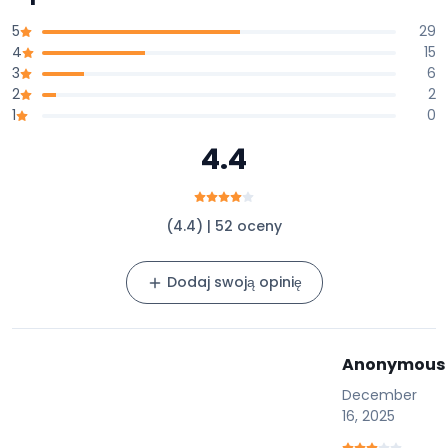
5
29
4
15
3
6
2
2
1
0
4.4
(4.4) | 52 oceny
Dodaj swoją opinię
Anonymous
December
16, 2025