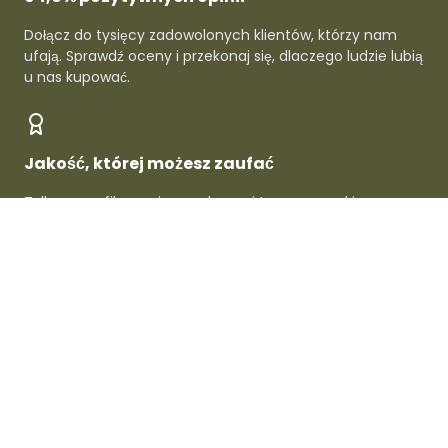
Dołącz do tysięcy zadowolonych klientów, którzy nam
ufają. Sprawdź oceny i przekonaj się, dlaczego ludzie lubią
u nas kupować.
Jakość, której możesz zaufać
Tylko zweryfikowani sprzedawcy i topowe marki -
gwarantowana jakość w każdym produkcie.
O Dafre
Dla sprzedawców