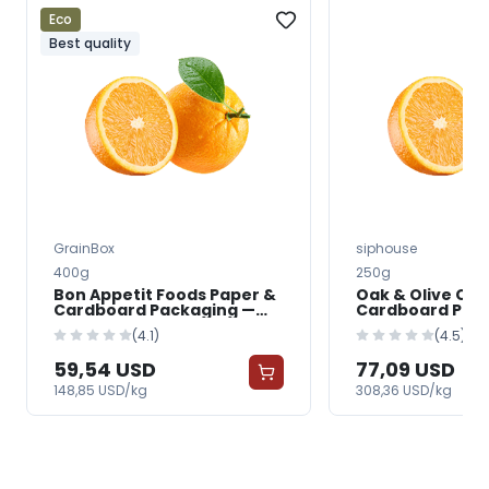
Eco
Best quality
GrainBox
siphouse
400g
250g
Bon Appetit Foods Paper &
Oak & Olive Co.
Cardboard Packaging —
Cardboard Pac
FreshGrocer
FreshGrocer
(4.1)
(4.5)
59,54 USD
77,09 USD
148,85 USD/kg
308,36 USD/kg