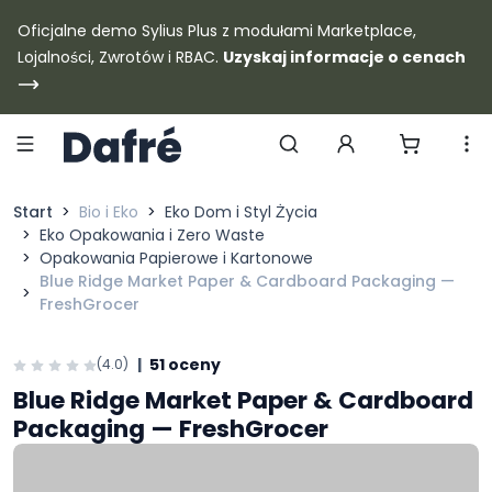
Dafre
Oficjalne demo Sylius Plus z modułami Marketplace,
Lojalności, Zwrotów i RBAC.
Uzyskaj informacje o cenach
Szukaj produktów
Start
Bio i Eko
Eko Dom i Styl Życia
Eko Opakowania i Zero Waste
Opakowania Papierowe i Kartonowe
Blue Ridge Market Paper & Cardboard Packaging —
FreshGrocer
|
51 oceny
(4.0)
Blue Ridge Market Paper & Cardboard
Packaging — FreshGrocer