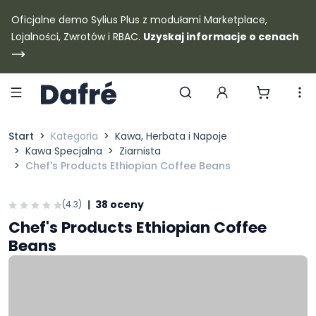
Dafre
Oficjalne demo Sylius Plus z modułami Marketplace,
Lojalności, Zwrotów i RBAC.
Uzyskaj informacje o cenach
Szukaj produktów
Start
Kategoria
Kawa, Herbata i Napoje
Kawa Specjalna
Ziarnista
Chef's Products Ethiopian Coffee Beans
|
38 oceny
(4.3)
Chef's Products Ethiopian Coffee
Beans