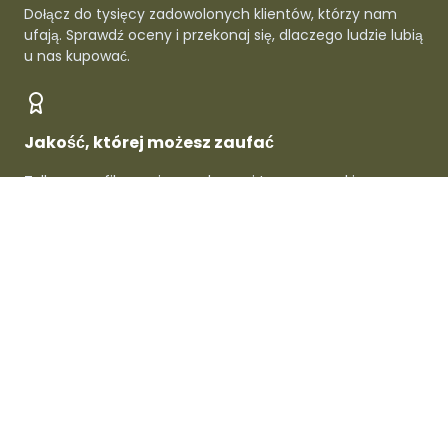
Dołącz do tysięcy zadowolonych klientów, którzy nam
ufają. Sprawdź oceny i przekonaj się, dlaczego ludzie lubią
u nas kupować.
Jakość, której możesz zaufać
Tylko zweryfikowani sprzedawcy i topowe marki -
gwarantowana jakość w każdym produkcie.
O Dafre
Dla sprzedawców
Dla kupujących