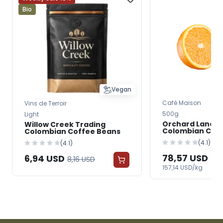
Bio
Vegan
Café Maison
Vins de Terroir
500g
Light
Orchard Lane C
Willow Creek Trading
Colombian Cof
Colombian Coffee Beans
(4.1)
(4.1)
78,57 USD
6,94 USD
8,16 USD
157,14 USD/kg