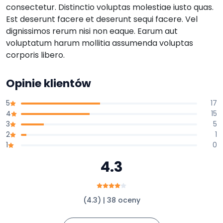
consectetur. Distinctio voluptas molestiae iusto quas.
Est deserunt facere et deserunt sequi facere. Vel
dignissimos rerum nisi non eaque. Earum aut
voluptatum harum mollitia assumenda voluptas
corporis libero.
Opinie klientów
5
17
4
15
3
5
2
1
1
0
4.3
(4.3) | 38 oceny