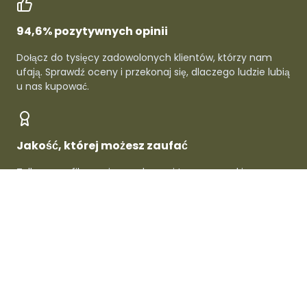
94,6% pozytywnych opinii
Dołącz do tysięcy zadowolonych klientów, którzy nam
ufają. Sprawdź oceny i przekonaj się, dlaczego ludzie lubią
u nas kupować.
Jakość, której możesz zaufać
Tylko zweryfikowani sprzedawcy i topowe marki -
gwarantowana jakość w każdym produkcie.
O Dafre