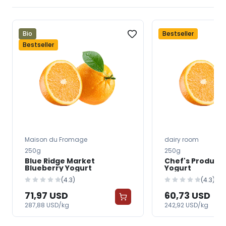
Bio
Bestseller
Bestseller
Maison du Fromage
dairy room
250g
250g
Blue Ridge Market
Chef's Product
Blueberry Yogurt
Yogurt
(4.3)
(4.3)
71,97 USD
60,73 USD
287,88 USD/kg
242,92 USD/kg