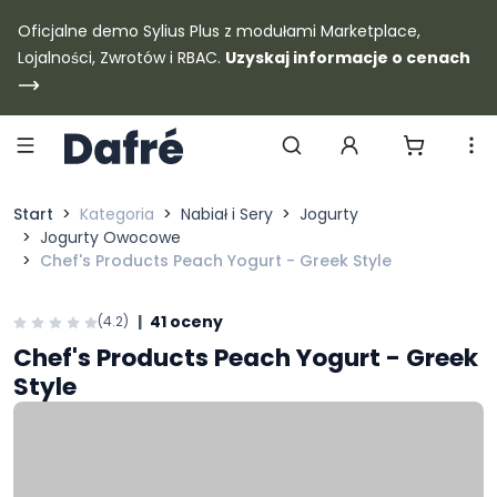
Dafre
Oficjalne demo Sylius Plus z modułami Marketplace,
Lojalności, Zwrotów i RBAC.
Uzyskaj informacje o cenach
Szukaj produktów
Start
Kategoria
Nabiał i Sery
Jogurty
Jogurty Owocowe
Chef's Products Peach Yogurt - Greek Style
|
41 oceny
(4.2)
Chef's Products Peach Yogurt - Greek
Style