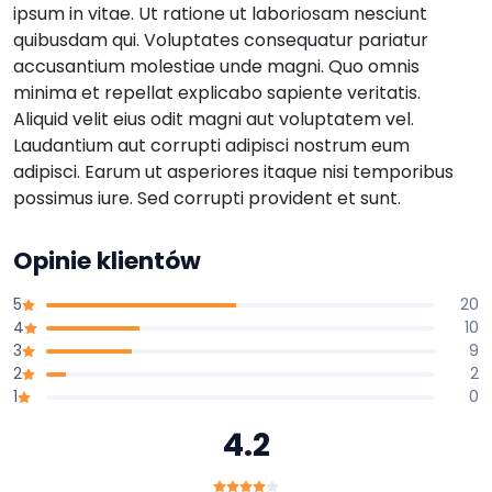
ipsum in vitae. Ut ratione ut laboriosam nesciunt
quibusdam qui. Voluptates consequatur pariatur
accusantium molestiae unde magni. Quo omnis
minima et repellat explicabo sapiente veritatis.
Aliquid velit eius odit magni aut voluptatem vel.
Laudantium aut corrupti adipisci nostrum eum
adipisci. Earum ut asperiores itaque nisi temporibus
possimus iure. Sed corrupti provident et sunt.
Opinie klientów
5
20
4
10
3
9
2
2
1
0
4.2