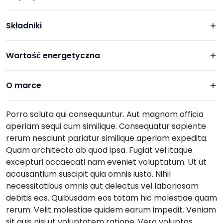
Składniki
Wartość energetyczna
O marce
Porro soluta qui consequuntur. Aut magnam officia
aperiam sequi cum similique. Consequatur sapiente
rerum nesciunt pariatur similique aperiam expedita.
Quam architecto ab quod ipsa. Fugiat vel itaque
excepturi occaecati nam eveniet voluptatum. Ut ut
accusantium suscipit quia omnis iusto. Nihil
necessitatibus omnis aut delectus vel laboriosam
debitis eos. Quibusdam eos totam hic molestiae quam
rerum. Velit molestiae quidem earum impedit. Veniam
sit quis nisi ut voluptatem ratione. Vero voluptas