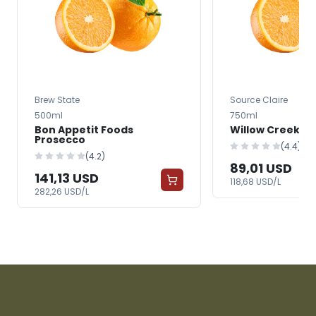
Brew State
Source Claire
500ml
750ml
Bon Appetit Foods
Willow Creek T
Prosecco
(4.4)
(4.2)
89,01 USD
141,13 USD
118,68 USD/L
282,26 USD/L