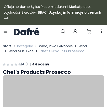
Dafre
Oficjalne demo Sylius Plus z modułami Marketplace,
Lojalności, Zwrotów i RBAC.
Uzyskaj informacje o cenach
Szukaj produktów
Start
Kategoria
Wino, Piwo i Alkohole
Wina
Wina Musujące
Chef's Products Prosecco
|
44 oceny
(4.3)
Chef's Products Prosecco