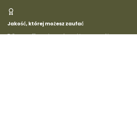
Jakość, której możesz zaufać
Tylko zweryfikowani sprzedawcy i topowe marki -
gwarantowana jakość w każdym produkcie.
O Dafre
Dla sprzedawców
Dla kupujących
Wsparcie i informacje