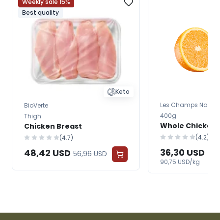
Weekly sale 15%
Best quality
Keto
Les Champs Nature
BioVerte
400g
Thigh
Whole Chicken
Chicken Breast
(4.2)
(4.7)
36,30 USD
48,42 USD
56,96 USD
90,75 USD/kg