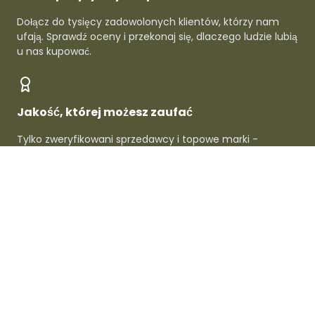
Dołącz do tysięcy zadowolonych klientów, którzy nam
ufają. Sprawdź oceny i przekonaj się, dlaczego ludzie lubią
u nas kupować.
Jakość, której możesz zaufać
Tylko zweryfikowani sprzedawcy i topowe marki -
gwarantowana jakość w każdym produkcie.
O Dafre
Dla sprzedawców