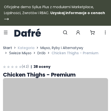
Dafre
Oficjalne demo Sylius Plus z modułami Marketplace,
Lojalności, Zwrotów i RBAC.
Uzyskaj informacje o cenach
Szukaj produktów
Start
Kategoria
Mięso, Ryby i Alternatywy
Świeże Mięso
Drób
Chicken Thighs - Premium
|
38 oceny
(4.2)
Chicken Thighs - Premium