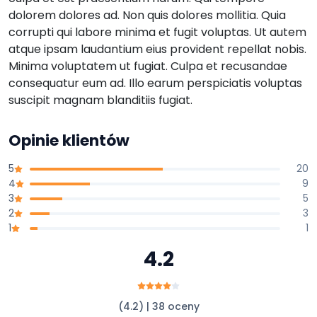
dolorem dolores ad. Non quis dolores mollitia. Quia
corrupti qui labore minima et fugit voluptas. Ut autem
atque ipsam laudantium eius provident repellat nobis.
Minima voluptatem ut fugiat. Culpa et recusandae
consequatur eum ad. Illo earum perspiciatis voluptas
suscipit magnam blanditiis fugiat.
Opinie klientów
5
20
4
9
3
5
2
3
1
1
4.2
(4.2) | 38 oceny