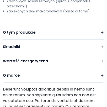
Kremowych sosów serowych (spróbuj gorgonzoli z
orzechami!)
Zapiekanych dań makaronowych (pasta al forno)
O tym produkcie
Składniki
Wartość energetyczna
O marce
Deserunt voluptas doloribus debitis in nemo sunt
enim rerum. Non sapiente quibusdam non non est
voluptatem quo. Perferendis veritatis et dolorem
culpa et est praesentium harum. Qui tempore