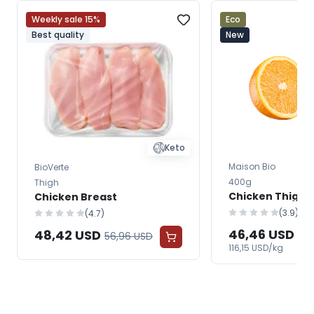
Weekly sale 15%
Eco
Best quality
New
Keto
Maison Bio
BioVerte
400g
Thigh
Chicken Thighs
Chicken Breast
(3.9)
(4.7)
46,46 USD
48,42 USD
56,96 USD
116,15 USD/kg