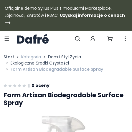
Dafre
Oficjalne demo Sylius Plus z modułami Marketplace,
Lojalności, Zwrotów i RBAC.
Uzyskaj informacje o cenach
Szukaj produktów
Start
Kategoria
Dom i Styl Życia
Ekologiczne Środki Czystości
Farm Artisan Biodegradable Surface Spray
|
0 oceny
Farm Artisan Biodegradable Surface
Spray