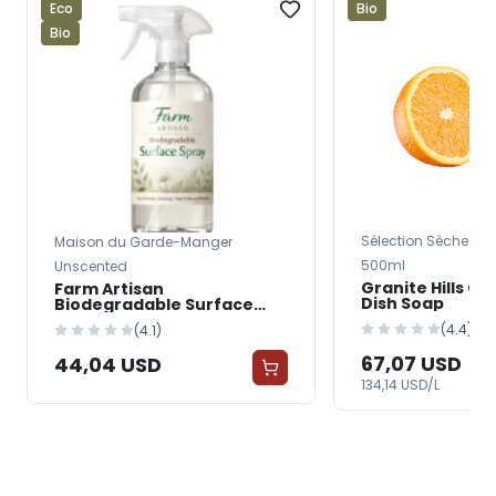
Eco
Bio
Bio
Sélection Sèche
Maison du Garde-Manger
500ml
Unscented
Granite Hills G
Farm Artisan
Dish Soap
Biodegradable Surface
Spray
(4.4)
(4.1)
67,07 USD
44,04 USD
134,14 USD/L