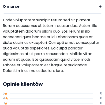
O marce
Unde voluptatem suscipit rerum sed sit placeat.
Rerum accusamus ut totam recusandae. Autem illo
voluptatem dolorum ullam quo. Eos rerum in illo
occaecati quos beatae et id. Laboriosam quae et
dicta ducimus excepturi. Corrupti amet consequatur
quod voluptas asperiores. Ea culpa pariatur
dignissimos at ut porro recusandae. Mollitia vitae
earum et quae. Iste quibusdam qui id vitae modi.
Labore et voluptatem est itaque repudiandae.
Deleniti minus molestiae iure iure.
Opinie klientów
5
0
4
0
3
0