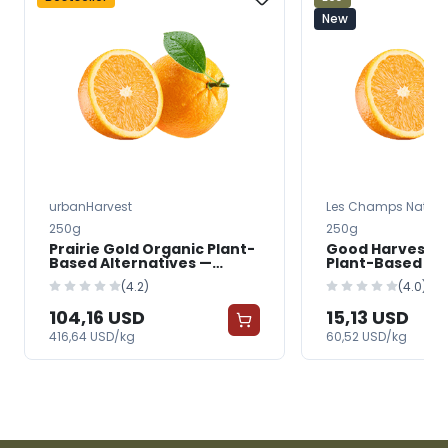
New
urbanHarvest
Les Champs Nature
250g
250g
Prairie Gold Organic Plant-
Good Harvest O
Based Alternatives —
Plant-Based Al
FreshGrocer
FreshGrocer
(4.2)
(4.0)
104,16 USD
15,13 USD
416,64 USD/kg
60,52 USD/kg