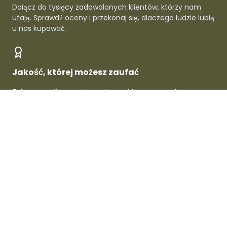
Dołącz do tysięcy zadowolonych klientów, którzy nam
ufają. Sprawdź oceny i przekonaj się, dlaczego ludzie lubią
u nas kupować.
Jakość, której możesz zaufać
Tylko zweryfikowani sprzedawcy i topowe marki -
gwarantowana jakość w każdym produkcie.
O Dafre
Dla sprzedawców
Dla kupujących