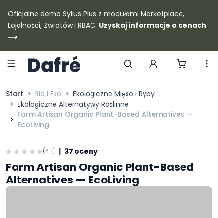
Dafre
Oficjalne demo Sylius Plus z modułami Marketplace,
Lojalności, Zwrotów i RBAC.
Uzyskaj informacje o cenach
Szukaj produktów
Start
Bio i Eko
Ekologiczne Mięso i Ryby
Ekologiczne Alternatywy Roślinne
Farm Artisan Organic Plant-Based Alternatives —
EcoLiving
|
37 oceny
(4.1)
Farm Artisan Organic Plant-Based
Alternatives — EcoLiving