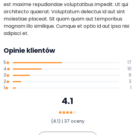
est maxime repudiandae voluptatibus impedit. Ut qui
architecto quaerat. Voluptatum delectus id aut sint
molestiae placeat. Sit quam quam aut temporibus
magnam illo similique. Cumque et optio id aut ipsa nisi
adipisci et.
Opinie klientów
5
17
4
10
3
6
2
3
1
1
4.1
(4.1) | 37 oceny