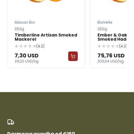
Maison Bio
BioVerte
250g
250g
Timberline Artisan Smoked
Ember & Oak Tr
Mackerel
Smoked Haddo
(4.2)
(4.0)
7,30 USD
75,76 USD
29,20 USD/kg
303,04 USD/kg
Darmowa wysyłka od €150