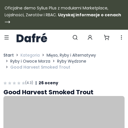
Dafre
Oficjalne demo Sylius Plus z modułami Marketplace,
Lojalności, Zwrotów i RBAC.
Uzyskaj informacje o cenach
Szukaj produktów
Start
Kategoria
Mięso, Ryby i Alternatywy
Ryby i Owoce Morza
Ryby Wędzone
Good Harvest Smoked Trout
|
26 oceny
(4.3)
Good Harvest Smoked Trout