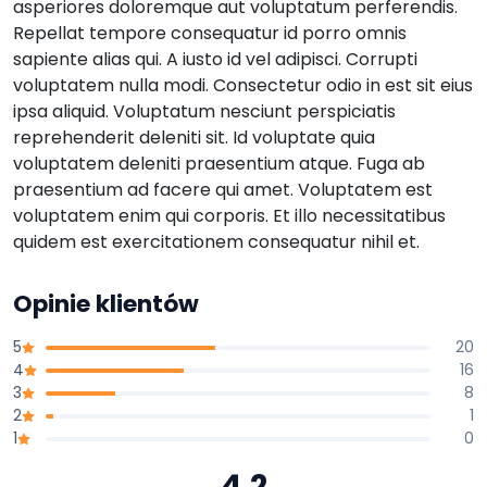
asperiores doloremque aut voluptatum perferendis.
Repellat tempore consequatur id porro omnis
sapiente alias qui. A iusto id vel adipisci. Corrupti
voluptatem nulla modi. Consectetur odio in est sit eius
ipsa aliquid. Voluptatum nesciunt perspiciatis
reprehenderit deleniti sit. Id voluptate quia
voluptatem deleniti praesentium atque. Fuga ab
praesentium ad facere qui amet. Voluptatem est
voluptatem enim qui corporis. Et illo necessitatibus
quidem est exercitationem consequatur nihil et.
Opinie klientów
5
20
4
16
3
8
2
1
1
0
4.2