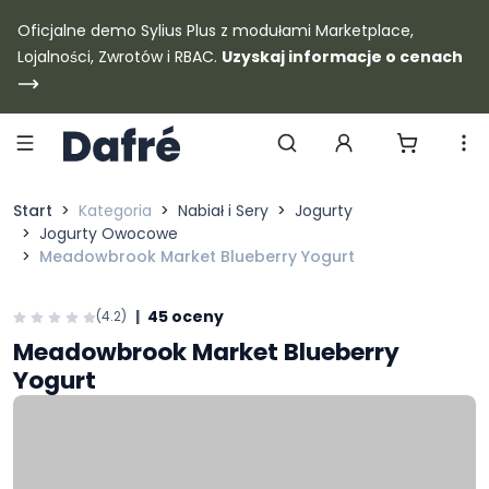
Dafre
Oficjalne demo Sylius Plus z modułami Marketplace,
Lojalności, Zwrotów i RBAC.
Uzyskaj informacje o cenach
Szukaj produktów
Start
Kategoria
Nabiał i Sery
Jogurty
Jogurty Owocowe
Meadowbrook Market Blueberry Yogurt
|
45 oceny
(4.2)
Meadowbrook Market Blueberry
Yogurt