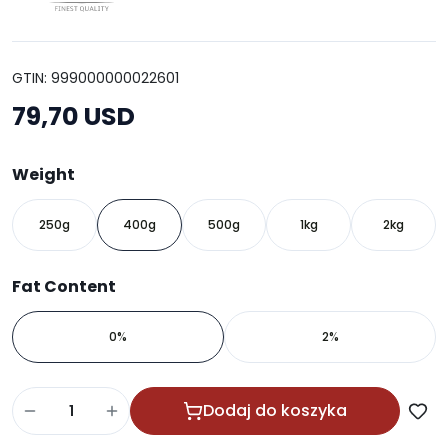
GTIN: 999000000022601
79,70 USD
Weight
250g
400g
500g
1kg
2kg
Fat Content
0%
2%
Dodaj do koszyka