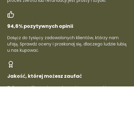
proces zwrotu lub refundacji jest prosty i szybki.
94,6% pozytywnych opinii
Dołącz do tysięcy zadowolonych klientów, którzy nam
ufają. Sprawdź oceny i przekonaj się, dlaczego ludzie lubią
u nas kupować.
Jakość, której możesz zaufać
Tylko zweryfikowani sprzedawcy i topowe marki -
gwarantowana jakość w każdym produkcie.
O Dafre