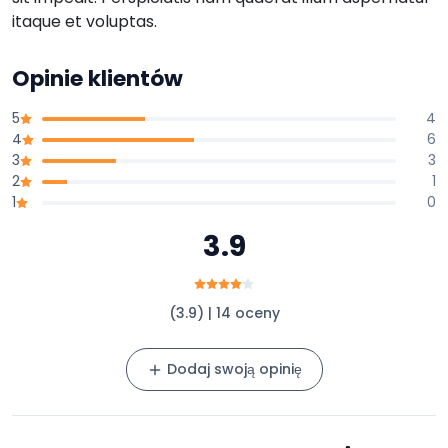
itaque et voluptas.
Opinie klientów
5
4
4
6
3
3
2
1
1
0
3.9
(3.9) | 14 oceny
Dodaj swoją opinię