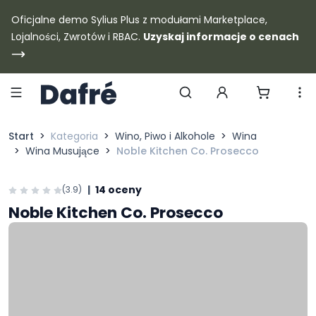
Dafre
Oficjalne demo Sylius Plus z modułami Marketplace,
Lojalności, Zwrotów i RBAC.
Uzyskaj informacje o cenach
Szukaj produktów
Start
Kategoria
Wino, Piwo i Alkohole
Wina
Wina Musujące
Noble Kitchen Co. Prosecco
|
14 oceny
(3.9)
Noble Kitchen Co. Prosecco