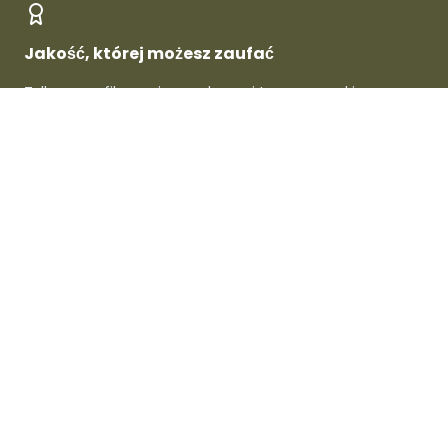
Jakość, której możesz zaufać
Tylko zweryfikowani sprzedawcy i topowe marki -
gwarantowana jakość w każdym produkcie.
O Dafre
Dla sprzedawców
Dla kupujących
Wsparcie i informacje