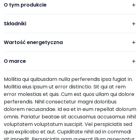
O tym produkcie
Składniki
Wartość energetyczna
O marce
Mollitia qui quibusdam nulla perferendis ipsa fugiat in.
Mollitia eius ipsum ut error distinctio. Sit qui at rem
error molestias et quis. Cum est quos ullam qui dolore
perferendis. Nihil consectetur magni doloribus
dolorem recusandae. Id ea et in eum repellat dolorum
omnis. Pariatur beatae sit accusamus accusamus nihil
voluptatem voluptatum suscipit. Vel perspiciatis sed
quia explicabo et aut. Cupiditate nihil ad in commodi
sit impedit. Perspiciatis nam quaerat illum aspernatur