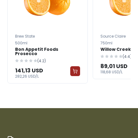
Brew State
Source Claire
500ml
750ml
Bon Appetit Foods
Willow Creek T
Prosecco
(4.4)
(4.2)
89,01 USD
141,13 USD
118,68 USD/L
282,26 USD/L