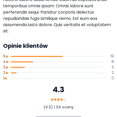
temporibus omnis ipsam. Omnis labore sunt
perferendis sequi. Pariatur corporis delectus
repudiandae fuga similique nemo. Est eum eos
assumenda iusto dolore. Quis veritatis et voluptatem
sit.
Opinie klientów
5
19
4
8
3
5
2
2
1
0
4.3
(4.3) | 34 oceny