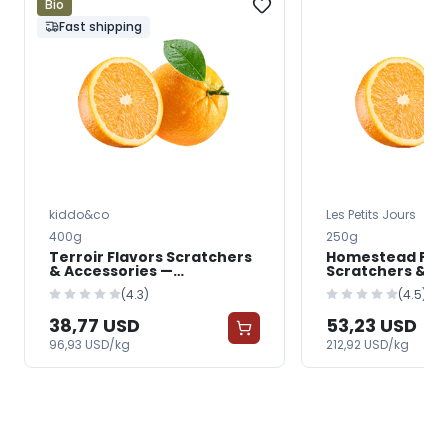
Bio
Fast shipping
kiddo&co
Les Petits Jours
400g
250g
Terroir Flavors Scratchers
Homestead Prov
& Accessories —
Scratchers & A
FreshGrocer
— FreshGrocer
(4.3)
(4.5)
38,77 USD
53,23 USD
96,93 USD/kg
212,92 USD/kg