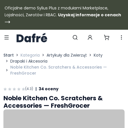
Dafre
Oficjalne demo Sylius Plus z modułami Marketplace,
Lojalności, Zwrotów i RBAC.
Uzyskaj informacje o cenach
Szukaj produktów
Start
Kategoria
Artykuły dla Zwierząt
Koty
Drapaki i Akcesoria
Noble Kitchen Co. Scratchers & Accessories —
FreshGrocer
|
34 oceny
(4.3)
Noble Kitchen Co. Scratchers &
Accessories — FreshGrocer