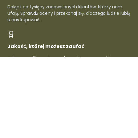
Dołącz do tysięcy zadowolonych klientów, którzy nam
ufają. Sprawdź oceny i przekonaj się, dlaczego ludzie lubią
u nas kupować.
Jakość, której możesz zaufać
Tylko zweryfikowani sprzedawcy i topowe marki -
gwarantowana jakość w każdym produkcie.
O Dafre
Dla sprzedawców