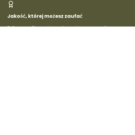
Jakość, której możesz zaufać
Tylko zweryfikowani sprzedawcy i topowe marki -
gwarantowana jakość w każdym produkcie.
O Dafre
Dla sprzedawców
Dla kupujących
Wsparcie i informacje