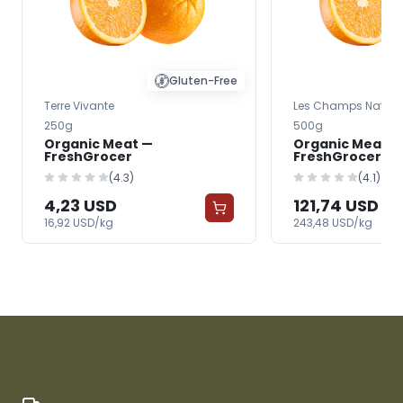
Gluten-Free
Terre Vivante
Les Champs Nature
250g
500g
Organic Meat —
Organic Meat —
FreshGrocer
FreshGrocer - 
(4.3)
(4.1)
4,23 USD
121,74 USD
16,92 USD/kg
243,48 USD/kg