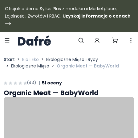
Dafre
Oficjalne demo Sylius Plus z modułami Marketplace,
Lojalności, Zwrotów i RBAC.
Uzyskaj informacje o cenach
Szukaj produktów
Start
Bio i Eko
Ekologiczne Mięso i Ryby
Ekologiczne Mięso
Organic Meat — BabyWorld
|
51 oceny
(4.4)
Organic Meat — BabyWorld