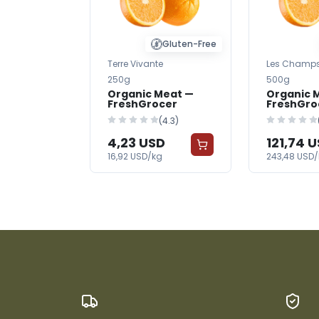
Gluten-Free
Terre Vivante
Les Champs
250g
500g
Organic Meat —
Organic 
FreshGrocer
FreshGro
Organic
(4.3)
4,23 USD
121,74 
16,92 USD/kg
243,48 USD