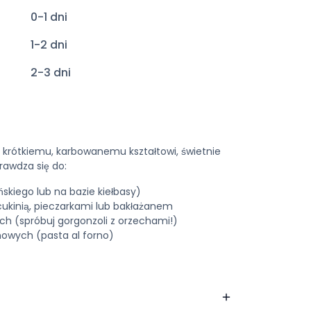
0-1 dni
1-2 dni
2-3 dni
i krótkiemu, karbowanemu kształtowi, świetnie
rawdza się do:
skiego lub na bazie kiełbasy)
ukinią, pieczarkami lub bakłażanem
 (spróbuj gorgonzoli z orzechami!)
owych (pasta al forno)