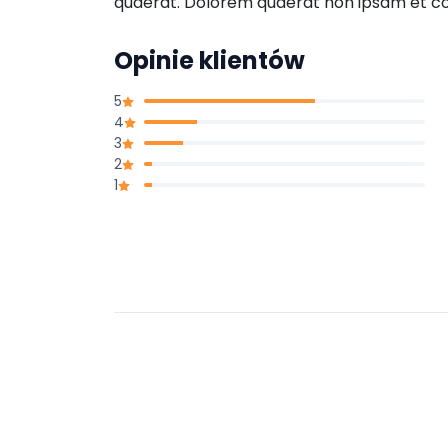
quaerat. Dolorem quaerat non ipsam et c
Opinie klientów
5
4
3
2
1