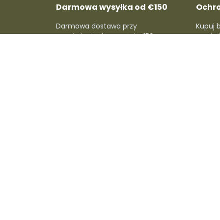
Darmowa wysyłka od €150
Ochr
Darmowa dostawa przy
Kupuj 
zamówieniach powyżej €150. Bez
pełni c
dodatkowych kosztów i bez
refunda
komplikacji!
O Dafre
Dla sprzedaw
O nas
Zostań sprzedaw
Skontaktuj się z nami
Konto sprzedawc
Aktualności
Kampanie Dafre
Kariera
Metody wysyłki
Prowizje
Centrum pomoc
sprzedawcy