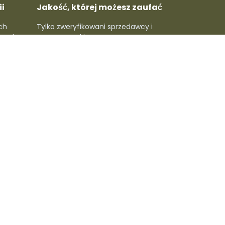
i
Jakość, której możesz zaufać
ch
Tylko zweryfikowani sprzedawcy i
rawdź
topowe marki - gwarantowana
 ludzie
jakość w każdym produkcie.
macje
🔥 Dołącz do newslettera,
złap specjalne rabaty
Subskrybuj