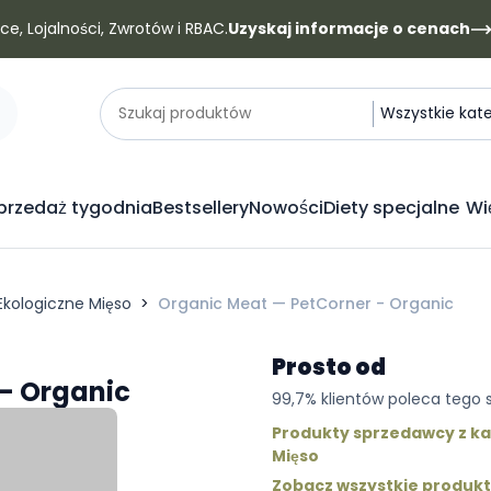
e, Lojalności, Zwrotów i RBAC.
Uzyskaj informacje o cenach
Kategorie
Szukaj produktów
Wszystkie kat
rzedaż tygodnia
Bestsellery
Nowości
Diety specjalne
Wi
Ekologiczne Mięso
Organic Meat — PetCorner - Organic
Prosto od
- Organic
99,7% klientów poleca tego
Produkty sprzedawcy z kat
Mięso
Zobacz wszystkie produk