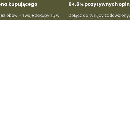
ona kupującego
94,6% pozytywnych opini
bez obaw - Twoje zakupy są w
Dołącz do tysięcy zadowolony
hronione, a proces zwrotu lub
klientów, którzy nam ufają. Sp
cji jest prosty i szybki.
oceny i przekonaj się, dlaczego
lubią u nas kupować.
ców
Dla kupujących
Wsparcie i infor
cą
Rejestr Dafre
Strefy dostaw
y
Konto kupującego
Centrum pomocy
Śledzenie przesyłki
Polityki
Zwroty produktów
Imprint prawny
Informacje o wysyłce
y
Metody płatności