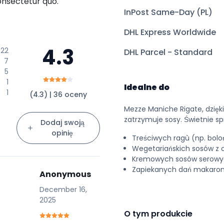
onsectetur quo.
InPost Same-Day (PL)
DHL Express Worldwide
4.3
22
DHL Parcel - Standard
7
5
1
Idealne do
1
(4.3) | 36 oceny
Mezze Maniche Rigate, dzięk
zatrzymuje sosy. Świetnie sp
Dodaj swoją
opinię
Treściwych ragù (np. boloń
Wegetariańskich sosów z c
Kremowych sosów serowych
Zapiekanych dań makaron
Anonymous
December 16,
2025
O tym produkcie