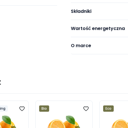
Składniki
Wartość energetyczna
O marce
ż
ping
Bio
Eco