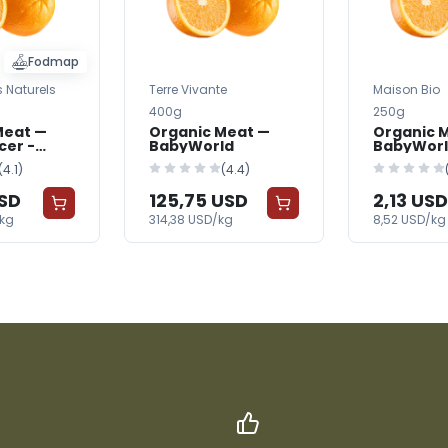
Fodmap
 Naturels
Terre Vivante
Maison Bio
400g
250g
Meat —
Organic Meat —
Organic 
cer -
BabyWorld
BabyWorl
Organic
(4.1)
(4.4)
USD
125,75 USD
2,13 USD
/kg
314,38 USD/kg
8,52 USD/kg