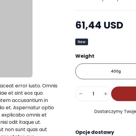
61,44 USD
New
Weight
400g
ceat error iusto. Omnis
iae et sint eos quo
utem accusantium in
io et. Aspernatur optio
Dostarczymy Twoje 
ue explicabo omnis et
isi odit itaque ut.
t non sunt quas aut
Opcje dostawy