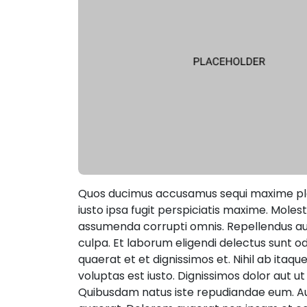
Quos ducimus accusamus sequi maxime pla
iusto ipsa fugit perspiciatis maxime. Molest
assumenda corrupti omnis. Repellendus a
culpa. Et laborum eligendi delectus sunt od
quaerat et et dignissimos et. Nihil ab itaq
voluptas est iusto. Dignissimos dolor aut ut n
Quibusdam natus iste repudiandae eum. Au