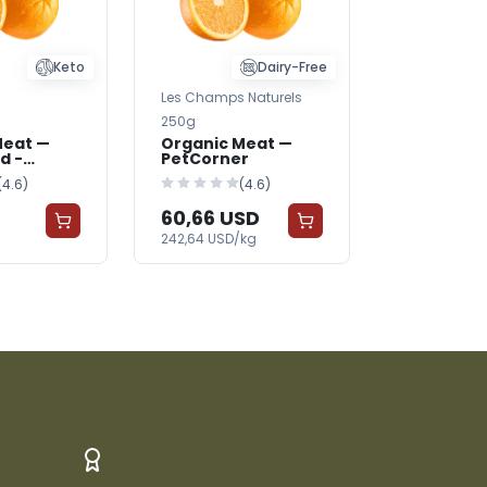
Keto
Dairy-Free
Les Champs Naturels
Maison Bio
250g
400g
Meat —
Organic Meat —
Organic 
d -
PetCorner
EcoLiving
(4.6)
(4.6)
(
60,66 USD
22,95 U
242,64 USD/kg
57,38 USD/k