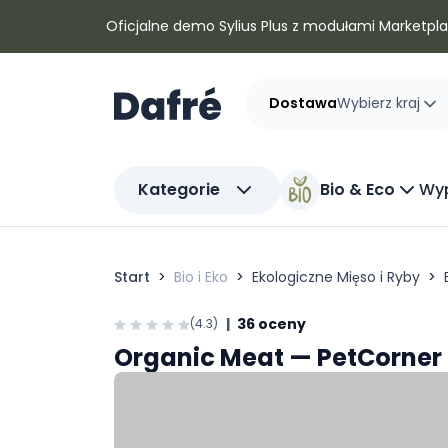
Dafre
Oficjalne demo Sylius Plus z modułami Marketplac
Dostawa
Wybierz kraj
Kategorie
Bio & Eco
Wyp
Start
Bio i Eko
Ekologiczne Mięso i Ryby
|
36 oceny
(4.3)
Organic Meat — PetCorner 