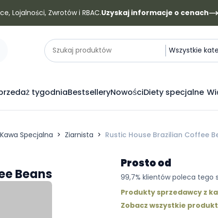
e, Lojalności, Zwrotów i RBAC.
Uzyskaj informacje o cenach
Kategorie
Szukaj produktów
Wszystkie kat
rzedaż tygodnia
Bestsellery
Nowości
Diety specjalne
Wi
Kawa Specjalna
Ziarnista
Rustic House Brazilian Coffee 
Prosto od
fee Beans
99,7% klientów poleca tego
Produkty sprzedawcy z kat
Zobacz wszystkie produk