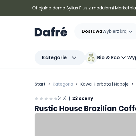
Dafre
Oficjalne demo Sylius Plus z modułami Marketplac
Dostawa
Wybierz kraj
Kategorie
Bio & Eco
Wyp
Start
Kategoria
Kawa, Herbata i Napoje
|
23 oceny
(4.6)
Rustic House Brazilian Cof