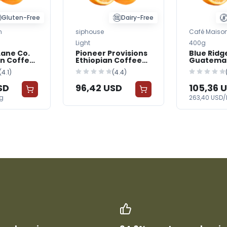
Gluten-Free
Dairy-Free
n
siphouse
Café Maiso
Light
400g
Lane Co.
Pioneer Provisions
Blue Ridg
n Coffee
Ethiopian Coffee
Guatema
Beans
Coffee B
(4.1)
(4.4)
SD
96,42 USD
105,36 
kg
263,40 USD/