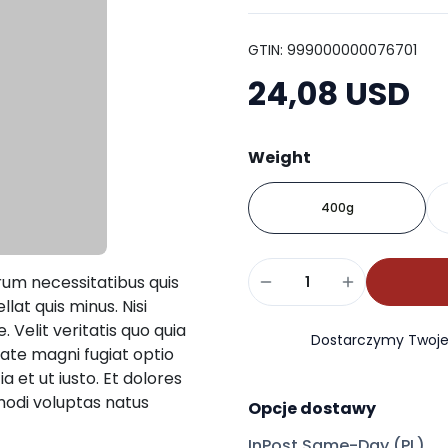
GTIN: 999000000076701
24,08 USD
Weight
400g
arum necessitatibus quis
llat quis minus. Nisi
 Velit veritatis quo quia
Dostarczymy Twoje 
tate magni fugiat optio
ia et ut iusto. Et dolores
modi voluptas natus
Opcje dostawy
InPost Same-Day (PL)