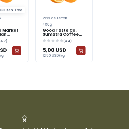
Gluten-Free
n
Vins de Terroir
Source Clair
400g
Light
e Market
Good Taste Co.
Summit & 
lan
Sumatra Coffee
Colombia
eans
Beans
Beans
(4.2)
(4.4)
USD
5,00 USD
87,04 U
kg
12,50 USD/kg