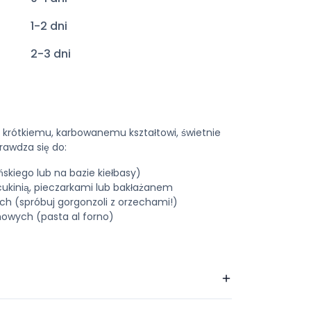
1-2 dni
2-3 dni
i krótkiemu, karbowanemu kształtowi, świetnie
rawdza się do:
skiego lub na bazie kiełbasy)
ukinią, pieczarkami lub bakłażanem
 (spróbuj gorgonzoli z orzechami!)
owych (pasta al forno)