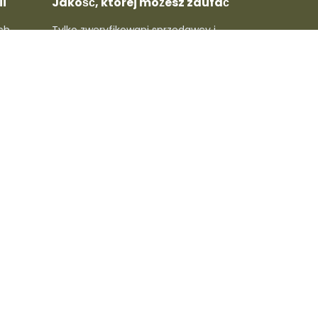
i
Jakość, której możesz zaufać
ch
Tylko zweryfikowani sprzedawcy i
rawdź
topowe marki - gwarantowana
 ludzie
jakość w każdym produkcie.
macje
🔥 Dołącz do newslettera,
złap specjalne rabaty
Subskrybuj