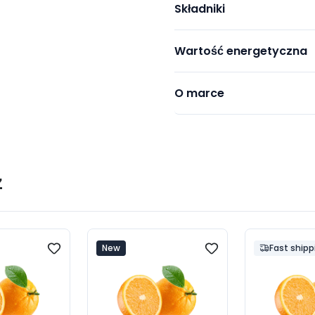
Składniki
Wartość energetyczna
O marce
ż
New
Fast shipp