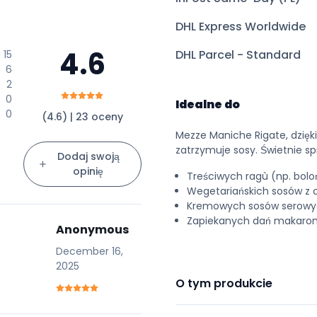
DHL Express Worldwide
4.6
DHL Parcel - Standard
15
6
2
0
Idealne do
0
(4.6) | 23 oceny
Mezze Maniche Rigate, dzięk
zatrzymuje sosy. Świetnie sp
Dodaj swoją
opinię
Treściwych ragù (np. boloń
Wegetariańskich sosów z c
Kremowych sosów serowych
Zapiekanych dań makaron
Anonymous
December 16,
2025
O tym produkcie