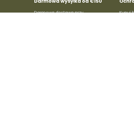
Darmowa wysyłka od €150
Ochr
Darmowa dostawa przy
Kupuj 
zamówieniach powyżej €150. Bez
pełni c
dodatkowych kosztów i bez
refunda
komplikacji!
O Dafre
Dla sprzedaw
O nas
Zostań sprzedaw
Skontaktuj się z nami
Konto sprzedawc
Aktualności
Kampanie Dafre
Kariera
Metody wysyłki
Prowizje
Centrum pomoc
sprzedawcy