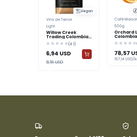
Vegan
Café Maiso
Vins de Terroir
500g
Light
Orchard 
Willow Creek
Colombia
Trading Colombian
Beans
Coffee Beans
(4.1)
78,57 U
6,94 USD
157,14 USD/
8,16 USD