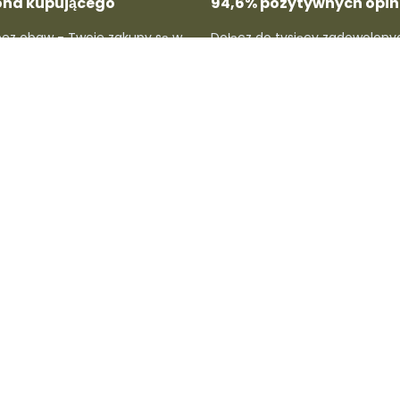
ona kupującego
94,6% pozytywnych opini
bez obaw - Twoje zakupy są w
Dołącz do tysięcy zadowolony
hronione, a proces zwrotu lub
klientów, którzy nam ufają. Sp
cji jest prosty i szybki.
oceny i przekonaj się, dlaczego
lubią u nas kupować.
ców
Dla kupujących
Wsparcie i infor
cą
Rejestr Dafre
Strefy dostaw
y
Konto kupującego
Centrum pomocy
Śledzenie przesyłki
Polityki
Zwroty produktów
Imprint prawny
Informacje o wysyłce
y
Metody płatności