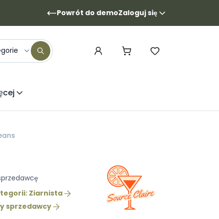
Powrót do demo
Zaloguj się
egorie
ęcej
Beans
 sprzedawcę
egorii: Ziarnista
ty sprzedawcy