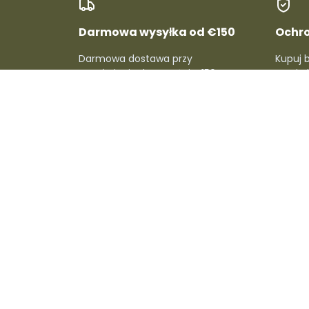
Darmowa wysyłka od €150
Ochr
Darmowa dostawa przy
Kupuj 
zamówieniach powyżej €150. Bez
pełni c
dodatkowych kosztów i bez
refunda
komplikacji!
O Dafre
Dla sprzedaw
O nas
Zostań sprzedaw
Skontaktuj się z nami
Konto sprzedawc
Aktualności
Kampanie Dafre
Kariera
Metody wysyłki
Prowizje
Centrum pomoc
sprzedawcy