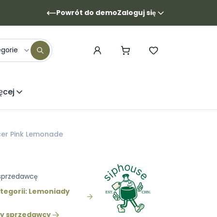
Powrót do demo
Zaloguj się
egorie
ęcej
cer Pink Lemonade
 sprzedawcę
tegorii: Lemoniady
ty sprzedawcy