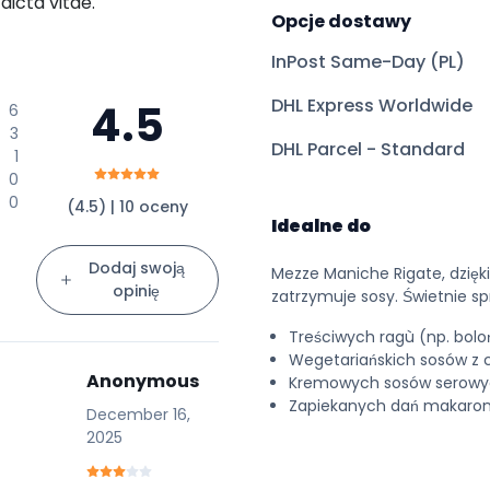
dicta vitae.
Opcje dostawy
InPost Same-Day (PL)
DHL Express Worldwide
4.5
6
3
DHL Parcel - Standard
1
0
0
(4.5) | 10 oceny
Idealne do
Dodaj swoją
Mezze Maniche Rigate, dzięk
opinię
zatrzymuje sosy. Świetnie sp
Treściwych ragù (np. boloń
Wegetariańskich sosów z c
Anonymous
Kremowych sosów serowych
Zapiekanych dań makaron
December 16,
2025