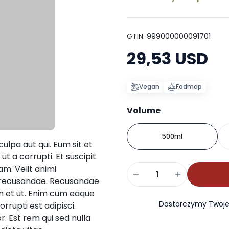
GTIN: 999000000091701
29,53 USD
Vegan
Fodmap
Volume
500ml
lpa aut qui. Eum sit et
t a corrupti. Et suscipit
am. Velit animi
e recusandae. Recusandae
am et ut. Enim cum eaque
Dostarczymy Twoje 
rrupti est adipisci.
. Est rem qui sed nulla