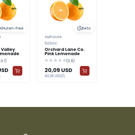
Gluten-Free
Keto
n
siphouse
Café Maiso
500ml
500ml
Valley
Orchard Lane Co.
Our Hous
Lemonade
Pink Lemonade
Ginger L
(4.1)
(3.8)
USD
20,09 USD
69,25 U
L
40,18 USD/L
138,50 USD/L