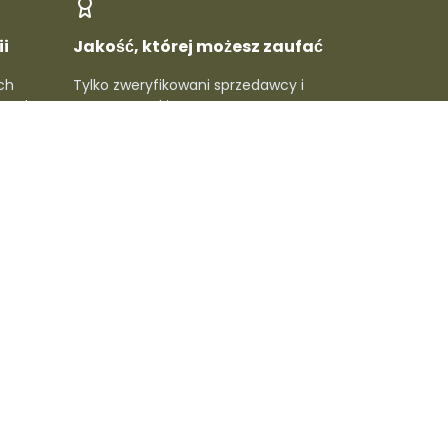
i
Jakość, której możesz zaufać
ch
Tylko zweryfikowani sprzedawcy i
rawdź
topowe marki - gwarantowana
 ludzie
jakość w każdym produkcie.
macje
🔥 Dołącz do newslettera,
złap specjalne rabaty
Subskrybuj