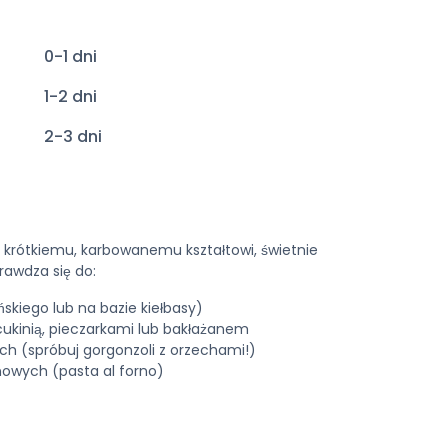
0-1 dni
1-2 dni
2-3 dni
i krótkiemu, karbowanemu kształtowi, świetnie
rawdza się do:
skiego lub na bazie kiełbasy)
ukinią, pieczarkami lub bakłażanem
 (spróbuj gorgonzoli z orzechami!)
owych (pasta al forno)