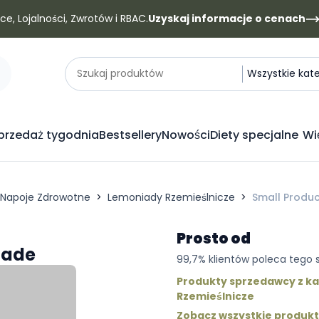
e, Lojalności, Zwrotów i RBAC.
Uzyskaj informacje o cenach
Kategorie
Szukaj produktów
Wszystkie kat
rzedaż tygodnia
Bestsellery
Nowości
Diety specjalne
Wi
Napoje Zdrowotne
Lemoniady Rzemieślnicze
Small Produ
Prosto od
nade
99,7% klientów poleca tego
Produkty sprzedawcy z ka
Rzemieślnicze
Zobacz wszystkie produk