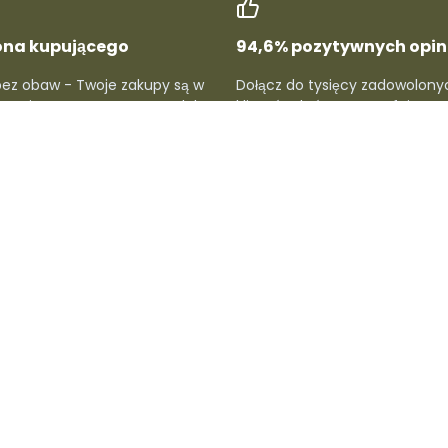
ona kupującego
94,6% pozytywnych opini
bez obaw - Twoje zakupy są w
Dołącz do tysięcy zadowolony
hronione, a proces zwrotu lub
klientów, którzy nam ufają. Sp
cji jest prosty i szybki.
oceny i przekonaj się, dlaczego
lubią u nas kupować.
ców
Dla kupujących
Wsparcie i infor
cą
Rejestr Dafre
Strefy dostaw
y
Konto kupującego
Centrum pomocy
Śledzenie przesyłki
Polityki
Zwroty produktów
Imprint prawny
Informacje o wysyłce
y
Metody płatności