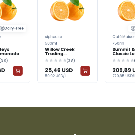
Dairy-Free
n
siphouse
Café Maiso
500ml
750ml
leys
Willow Creek
Summit & 
emonade
Trading
Classic 
Elderflower
(3.9)
(3.8)
Lemonade
SD
25,46 USD
209,89 
50,92 USD/L
279,85 USD/