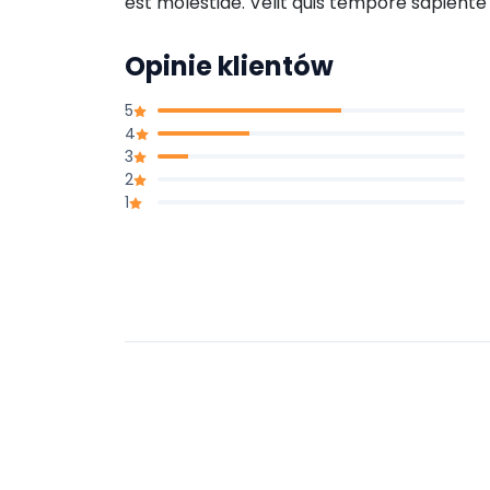
est molestiae. Velit quis tempore sapiente 
Opinie klientów
5
4
3
2
1