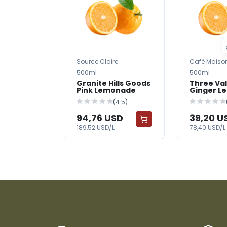
Source Claire
Café Maiso
500ml
500ml
Granite Hills Goods
Three Val
Pink Lemonade
Ginger L
(4.5)
94,76 USD
39,20 U
189,52 USD/L
78,40 USD/L