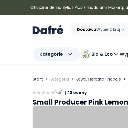
Dafre
Oficjalne demo Sylius Plus z modułami Marketplac
Dostawa
Wybierz kraj
Kategorie
Bio & Eco
Wyp
Start
Kategoria
Kawa, Herbata i Napoje
|
10 oceny
(4.5)
Small Producer Pink Lemo