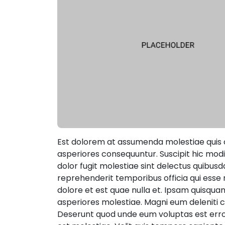
Est dolorem at assumenda molestiae quis cu
asperiores consequuntur. Suscipit hic modi u
dolor fugit molestiae sint delectus quibusd
reprehenderit temporibus officia qui ess
dolore et est quae nulla et. Ipsam quisqu
asperiores molestiae. Magni eum deleniti co
Deserunt quod unde eum voluptas est error