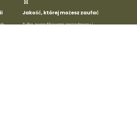
i
Jakość, której możesz zaufać
ch
Tylko zweryfikowani sprzedawcy i
rawdź
topowe marki - gwarantowana
 ludzie
jakość w każdym produkcie.
macje
🔥 Dołącz do newslettera,
złap specjalne rabaty
Subskrybuj