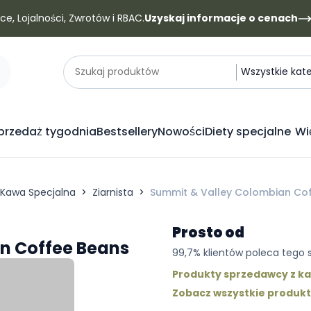
e, Lojalności, Zwrotów i RBAC.
Uzyskaj informacje o cenach
Kategorie
Szukaj produktów
Wszystkie kat
rzedaż tygodnia
Bestsellery
Nowości
Diety specjalne
Wi
Kawa Specjalna
Ziarnista
Summit & Valley Colombian Co
Prosto od
n Coffee Beans
99,7% klientów poleca tego
Produkty sprzedawcy z kat
Zobacz wszystkie produk