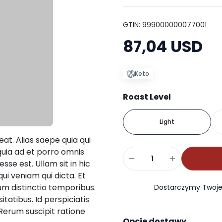
GTIN: 999000000077001
87,04 USD
Keto
Roast Level
Light
at. Alias saepe quia qui
uia ad et porro omnis
sse est. Ullam sit in hic
qui veniam qui dicta. Et
lum distinctio temporibus.
Dostarczymy Twoje 
tatibus. Id perspiciatis
 Rerum suscipit ratione
Opcje dostawy