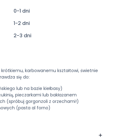
0-1 dni
1-2 dni
2-3 dni
i krótkiemu, karbowanemu kształtowi, świetnie
rawdza się do:
skiego lub na bazie kiełbasy)
ukinią, pieczarkami lub bakłażanem
 (spróbuj gorgonzoli z orzechami!)
owych (pasta al forno)