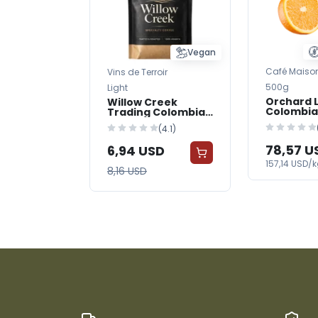
Vegan
Café Maiso
Vins de Terroir
500g
Light
Orchard 
Willow Creek
Colombia
Trading Colombian
Beans
Coffee Beans
(4.1)
78,57 U
6,94 USD
157,14 USD/
8,16 USD