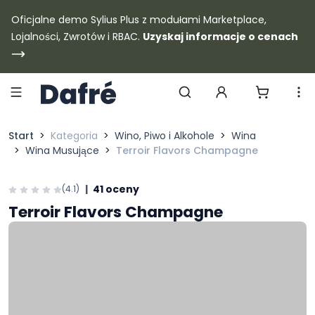
Dafre
Oficjalne demo Sylius Plus z modułami Marketplace,
Lojalności, Zwrotów i RBAC.
Uzyskaj informacje o cenach
Szukaj produktów
Start
Kategoria
Wino, Piwo i Alkohole
Wina
Wina Musujące
Terroir Flavors Champagne
|
41 oceny
(4.1)
Terroir Flavors Champagne