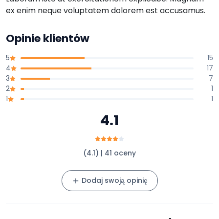
ex enim neque voluptatem dolorem est accusamus.
Opinie klientów
5
15
4
17
3
7
2
1
1
1
4.1
(4.1) | 41 oceny
Dodaj swoją opinię