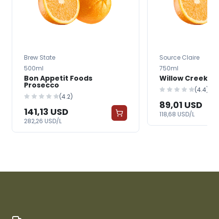
Brew State
Source Claire
500ml
750ml
Bon Appetit Foods
Willow Creek T
Prosecco
(4.4)
(4.2)
89,01 USD
141,13 USD
118,68 USD/L
282,26 USD/L