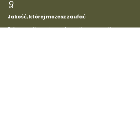
Jakość, której możesz zaufać
Tylko zweryfikowani sprzedawcy i topowe marki -
gwarantowana jakość w każdym produkcie.
O Dafre
Dla sprzedawców
Dla kupujących
Wsparcie i informacje