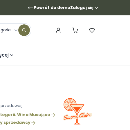
Powrót do demo
Zaloguj się
egorie
ęcej
 sprzedawcę
tegorii: Wina Musujące
ty sprzedawcy