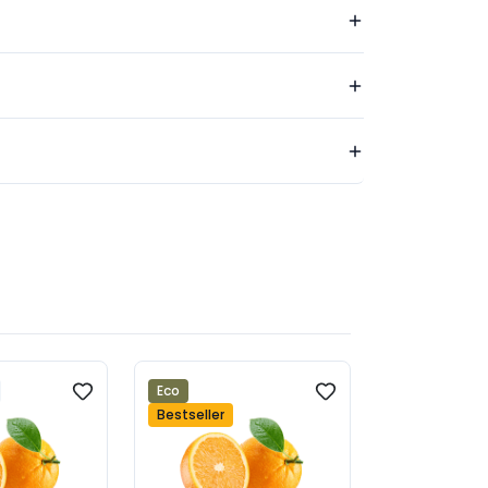
Eco
New
Bestseller