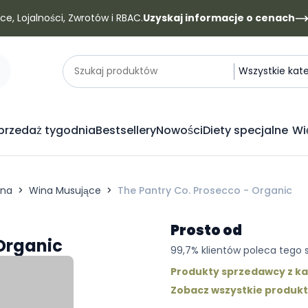
e, Lojalności, Zwrotów i RBAC.
Uzyskaj informacje o cenach
Kategorie
Szukaj produktów
Wszystkie kat
rzedaż tygodnia
Bestsellery
Nowości
Diety specjalne
Wi
ina
Wina Musujące
The Pantry Co. Prosecco - Organic
Prosto od
 Organic
99,7% klientów poleca tego
Produkty sprzedawcy z ka
Zobacz wszystkie produk