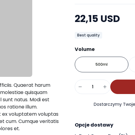
22,15 USD
Best quality
Volume
500ml
ficiis. Quaerat harum
nim molestiae quisquam
il sunt natus. Modi est
Dostarczymy Twoje 
uos ratione illum.
t ex voluptatem voluptas
et cum. Cumque veritatis
Opcje dostawy
lores et.