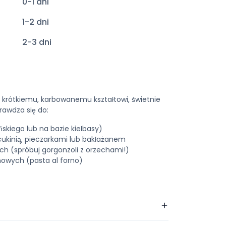
0-1 dni
1-2 dni
2-3 dni
i krótkiemu, karbowanemu kształtowi, świetnie
rawdza się do:
skiego lub na bazie kiełbasy)
ukinią, pieczarkami lub bakłażanem
 (spróbuj gorgonzoli z orzechami!)
owych (pasta al forno)