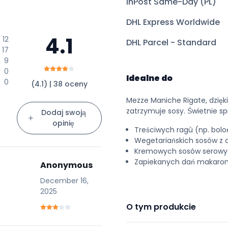
InPost Same-Day (PL)
DHL Express Worldwide
4.1
12
DHL Parcel - Standard
17
9
0
Idealne do
0
(4.1) | 38 oceny
Mezze Maniche Rigate, dzięk
zatrzymuje sosy. Świetnie sp
Dodaj swoją
opinię
Treściwych ragù (np. boloń
Wegetariańskich sosów z c
Kremowych sosów serowych
Zapiekanych dań makaron
Anonymous
December 16,
2025
O tym produkcie