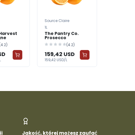
Source Claire
Vins de Terro
1L
500ml
Harvest
The Pantry Co.
Mountain 
ne
Prosecco
Cava
(4.2)
(4.2)
SD
159,42 USD
27,50 U
L
159,42 USD/L
55,00 USD/L
i
Jakość, której możesz zaufać