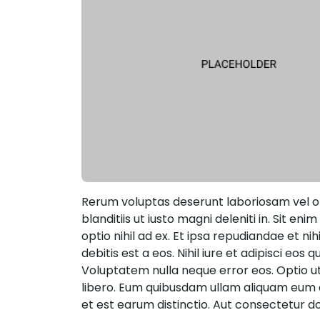
Rerum voluptas deserunt laboriosam vel of
blanditiis ut iusto magni deleniti in. Sit e
optio nihil ad ex. Et ipsa repudiandae et nih
debitis est a eos. Nihil iure et adipisci eos q
Voluptatem nulla neque error eos. Optio u
libero. Eum quibusdam ullam aliquam eum 
et est earum distinctio. Aut consectetur do