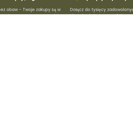
bez obaw - Twoje zakupy są w
Dołącz do tysięcy zadowolony
hronione, a proces zwrotu lub
klientów, którzy nam ufają. Sp
cji jest prosty i szybki.
oceny i przekonaj się, dlaczego
lubią u nas kupować.
ców
Dla kupujących
Wsparcie i infor
cą
Rejestr Dafre
Strefy dostaw
y
Konto kupującego
Centrum pomocy
Śledzenie przesyłki
Polityki
Zwroty produktów
Imprint prawny
Informacje o wysyłce
y
Metody płatności