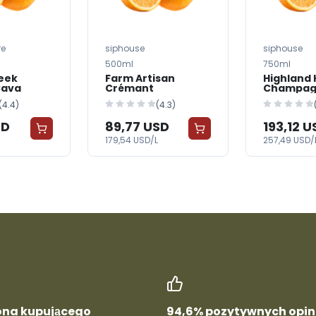
re
siphouse
siphouse
500ml
750ml
reek
Farm Artisan
Highland 
Cava
Crémant
Champag
(4.4)
(4.3)
SD
89,77 USD
193,12 U
179,54 USD/L
257,49 USD/
ona kupującego
94,6% pozytywnych opini