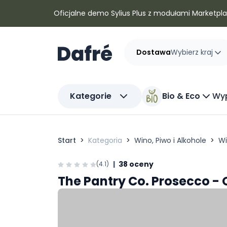
Dafre
Oficjalne demo Sylius Plus z modułami Marketplac
Dostawa
Wybierz kraj
Kategorie
Bio & Eco
Wyp
Start
Kategoria
Wino, Piwo i Alkohole
W
|
38 oceny
(4.1)
The Pantry Co. Prosecco -