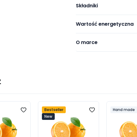
Składniki
Wartość energetyczna
O marce
ż
Bestseller
Hand made
New