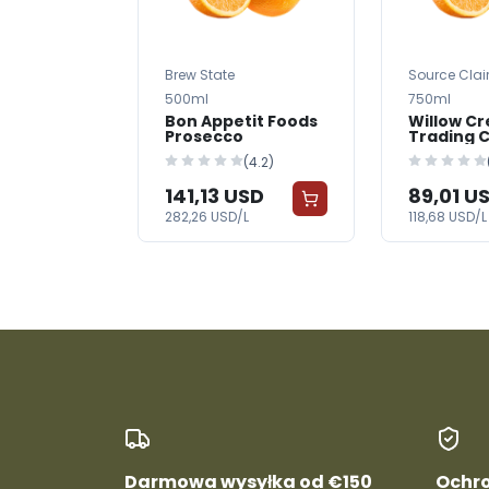
Brew State
Source Clai
500ml
750ml
Bon Appetit Foods
Willow C
Prosecco
Trading 
(4.2)
141,13 USD
89,01 U
282,26 USD/L
118,68 USD/L
Darmowa wysyłka od €150
Ochr