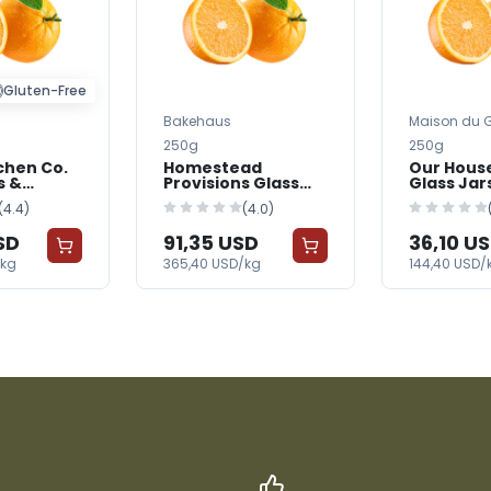
Gluten-Free
Bakehaus
Maison du 
Manger
250g
250g
chen Co.
Homestead
Our Hous
s &
Provisions Glass
Glass Jar
Jars & Bottles —
Bottles —
(4.4)
(4.0)
cer
FreshGrocer
FreshGro
SD
91,35 USD
36,10 U
/kg
365,40 USD/kg
144,40 USD/