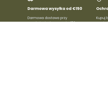
Darmowa wysyłka od €150
Ochr
Darmowa dostawa przy
Kupuj 
zamówieniach powyżej €150. Bez
pełni c
dodatkowych kosztów i bez
refunda
komplikacji!
O Dafre
Dla sprzedaw
O nas
Zostań sprzedaw
Skontaktuj się z nami
Konto sprzedawc
Aktualności
Kampanie Dafre
Kariera
Metody wysyłki
Prowizje
Centrum pomoc
sprzedawcy