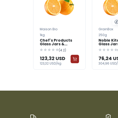
Maison Bio
GrainBox
1kg
250g
Chef's Products
Noble Kit
Glass Jars &
Glass Jar
Bottles —
Bottles —
(4.2)
FreshGrocer
FreshGro
123,32 USD
76,24 U
123,32 USD/kg
304,96 USD