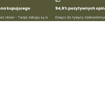
ona kupującego
94,6% pozytywnych opini
bez obaw - Twoje zakupy są w
Dołącz do tysięcy zadowolony
hronione, a proces zwrotu lub
klientów, którzy nam ufają. Sp
cji jest prosty i szybki.
oceny i przekonaj się, dlaczego
lubią u nas kupować.
ców
Dla kupujących
Wsparcie i infor
cą
Rejestr Dafre
Strefy dostaw
y
Konto kupującego
Centrum pomocy
Śledzenie przesyłki
Polityki
Zwroty produktów
Imprint prawny
Informacje o wysyłce
y
Metody płatności