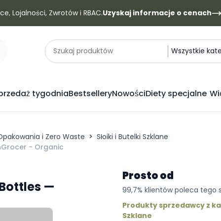
e, Lojalności, Zwrotów i RBAC.
Uzyskaj informacje o cenach
Kategorie
Szukaj produktów
Wszystkie kat
rzedaż tygodnia
Bestsellery
Nowości
Diety specjalne
Wi
Opakowania i Zero Waste
Słoiki i Butelki Szklane
shGrocer - Organic
Prosto od
Bottles —
99,7% klientów poleca tego
Produkty sprzedawcy z kate
Szklane