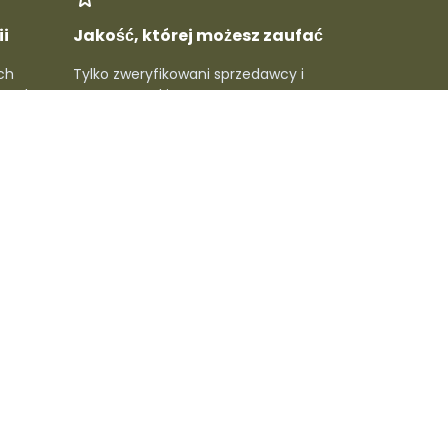
i
Jakość, której możesz zaufać
ch
Tylko zweryfikowani sprzedawcy i
rawdź
topowe marki - gwarantowana
 ludzie
jakość w każdym produkcie.
macje
🔥 Dołącz do newslettera,
złap specjalne rabaty
Subskrybuj