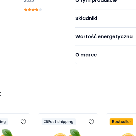
O tym produkcie
2025
Składniki
Wartość energetyczna
O marce
ż
ping
Fast shipping
Bestseller