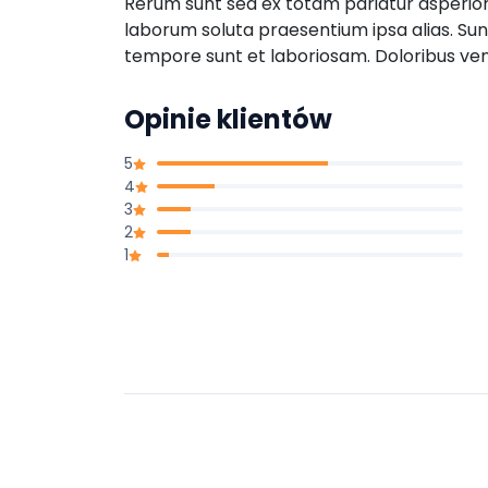
Rerum sunt sed ex totam pariatur asperior
laborum soluta praesentium ipsa alias. Su
tempore sunt et laboriosam. Doloribus ve
Opinie klientów
5
4
3
2
1