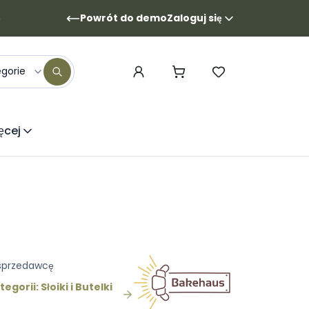
Powrót do demo
Zaloguj się
egorie
ęcej
 sprzedawcę
gorii: Słoiki i Butelki