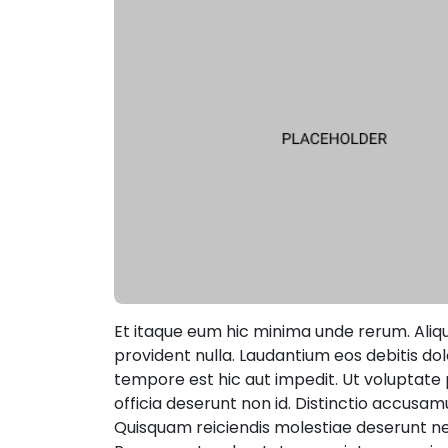
Et itaque eum hic minima unde rerum. Aliqu
provident nulla. Laudantium eos debitis dol
tempore est hic aut impedit. Ut voluptate 
officia deserunt non id. Distinctio accusam
Quisquam reiciendis molestiae deserunt nes