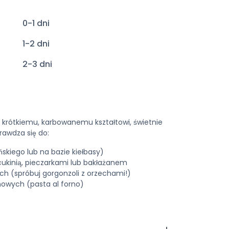
0-1 dni
1-2 dni
2-3 dni
i krótkiemu, karbowanemu kształtowi, świetnie
rawdza się do:
skiego lub na bazie kiełbasy)
ukinią, pieczarkami lub bakłażanem
 (spróbuj gorgonzoli z orzechami!)
owych (pasta al forno)