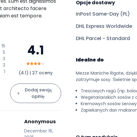
es. Eum est dignissimos
Opcje dostawy
nt architecto facere
InPost Same-Day (PL)
niam est tempore.
DHL Express Worldwide
DHL Parcel - Standard
4.1
15
5
3
Idealne do
3
1
(4.1) | 27 oceny
Mezze Maniche Rigate, dzięk
zatrzymuje sosy. Świetnie sp
Dodaj swoją
Treściwych ragù (np. boloń
opinię
Wegetariańskich sosów z c
Kremowych sosów serowych
Zapiekanych dań makaron
Anonymous
December 16,