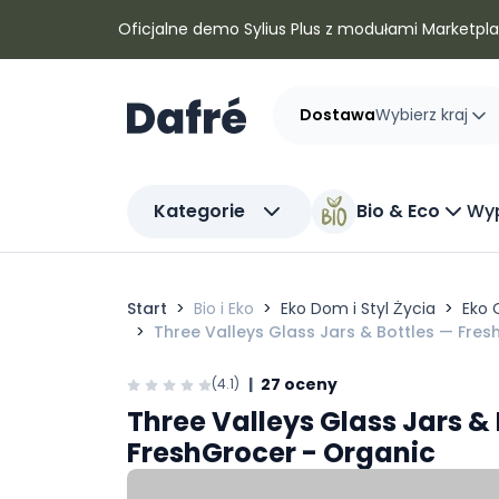
Dafre
Oficjalne demo Sylius Plus z modułami Marketplac
Dostawa
Wybierz kraj
Kategorie
Bio & Eco
Wyp
Start
Bio i Eko
Eko Dom i Styl Życia
Eko 
Three Valleys Glass Jars & Bottles — Fre
|
27 oceny
(4.1)
Three Valleys Glass Jars & 
FreshGrocer - Organic