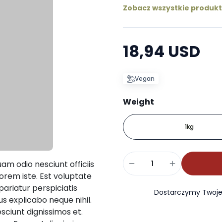
Zobacz wszystkie produk
18,94 USD
Vegan
Weight
1kg
am odio nesciunt officiis
orem iste. Est voluptate
pariatur perspiciatis
Dostarczymy Twoje 
us explicabo neque nihil.
ciunt dignissimos et.