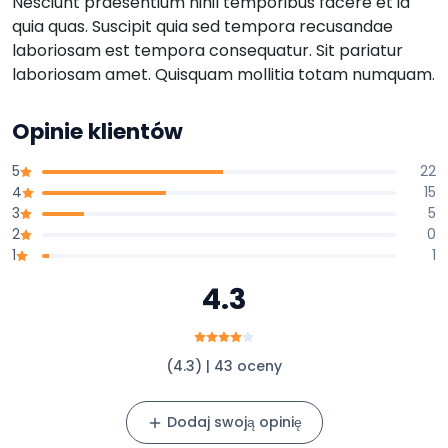
Nesciunt praesentium nihil temporibus facere et id
quia quas. Suscipit quia sed tempora recusandae
laboriosam est tempora consequatur. Sit pariatur
laboriosam amet. Quisquam mollitia totam numquam.
Opinie klientów
5
22
4
15
3
5
2
0
1
1
4.3
(4.3) | 43 oceny
Dodaj swoją opinię