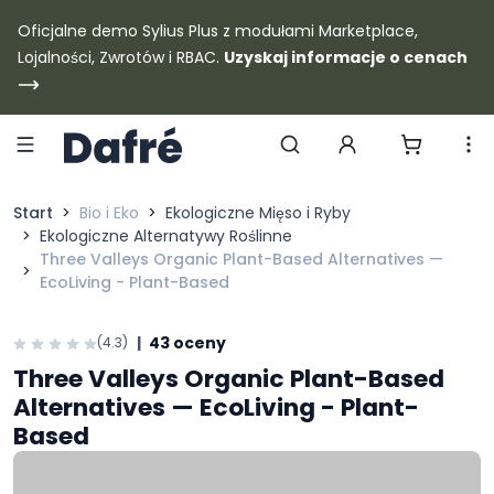
Dafre
Oficjalne demo Sylius Plus z modułami Marketplace,
Lojalności, Zwrotów i RBAC.
Uzyskaj informacje o cenach
Szukaj produktów
Start
Bio i Eko
Ekologiczne Mięso i Ryby
Ekologiczne Alternatywy Roślinne
Three Valleys Organic Plant-Based Alternatives —
EcoLiving - Plant-Based
|
43 oceny
(4.3)
Three Valleys Organic Plant-Based
Alternatives — EcoLiving - Plant-
Based