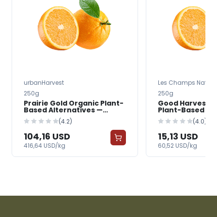
urbanHarvest
Les Champs Nature
250g
250g
Prairie Gold Organic Plant-
Good Harvest O
Based Alternatives —
Plant-Based Al
FreshGrocer
FreshGrocer
(4.2)
(4.0)
104,16 USD
15,13 USD
416,64 USD/kg
60,52 USD/kg