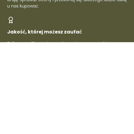
u nas kupować.
Jakość, której możesz zaufać
Tylko zweryfikowani sprzedawcy i topowe marki -
gwarantowana jakość w każdym produkcie.
O Dafre
Dla sprzedawców
Dla kupujących