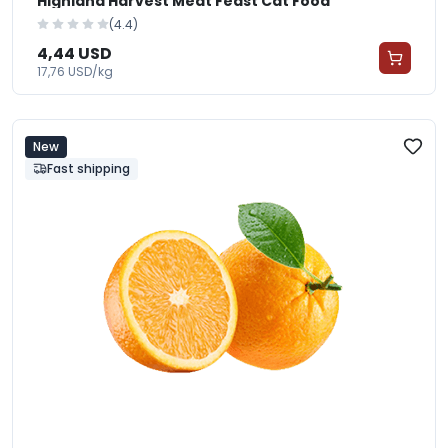
Highland Harvest Meat Feast Cat Food
(4.4)
4,44 USD
17,76 USD/kg
New
Fast shipping