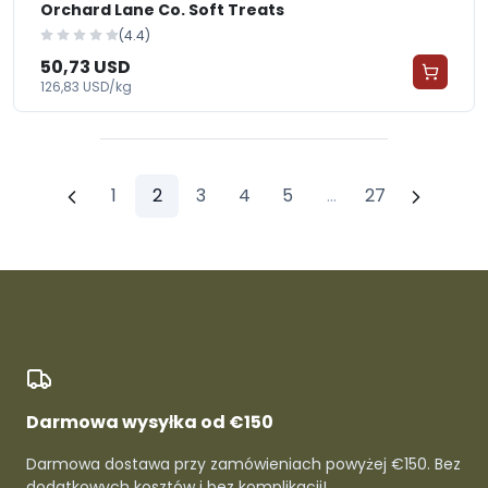
Orchard Lane Co. Soft Treats
(4.4)
50,73 USD
126,83 USD/kg
1
2
3
4
5
...
27
Darmowa wysyłka od €150
Darmowa dostawa przy zamówieniach powyżej €150. Bez
dodatkowych kosztów i bez komplikacji!