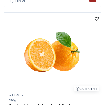
181,78 USD/kg
Gluten-Free
kiddo&co
250g