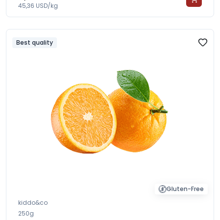
45,36 USD/kg
Best quality
Gluten-Free
kiddo&co
250g