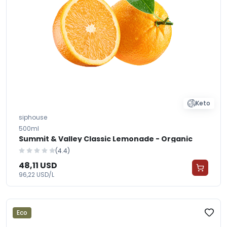
Keto
siphouse
500ml
Summit & Valley Classic Lemonade - Organic
(4.4)
48,11 USD
96,22 USD/L
Eco