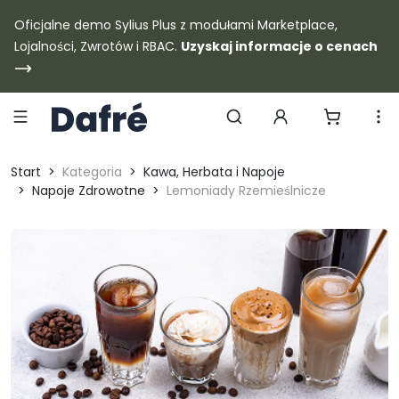
Dafre
Oficjalne demo Sylius Plus z modułami Marketplace,
Lojalności, Zwrotów i RBAC.
Uzyskaj informacje o cenach
Szukaj produktów
Start
Kategoria
Kawa, Herbata i Napoje
Napoje Zdrowotne
Lemoniady Rzemieślnicze