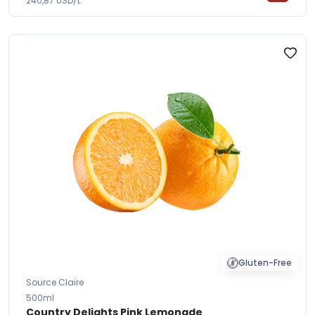
240,87 USD/L
Gluten-Free
Source Claire
500ml
Country Delights Pink Lemonade