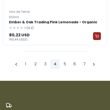
Vins de Terroir
500ml
Ember & Oak Trading Pink Lemonade - Organic
(4.2)
80,22 USD
160,44 USD/L
1
2
3
4
5
6
7