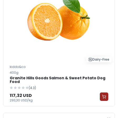
Dairy-Free
kiddo&co
400g
Granite Hills Goods Salmon & Sweet Potato Dog
Food
(4.3)
117,32 USD
293,30 USD/kg