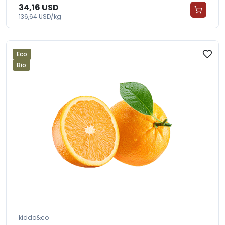
34,16 USD
136,64 USD/kg
Eco
Bio
kiddo&co