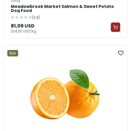
250g
Meadowbrook Market Salmon & Sweet Potato
Dog Food
(3.8)
81,09 USD
324,36 USD/kg
Eco