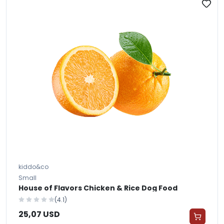
kiddo&co
Small
House of Flavors Chicken & Rice Dog Food
(4.1)
25,07 USD