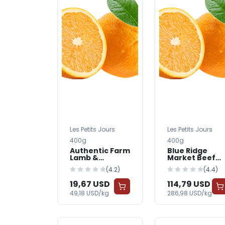
Les Petits Jours
Les Petits Jours
400g
400g
Authentic Farm
Blue Ridge
Lamb &
Market Beef
Vegetables
Formula Dog
(4.2)
(4.4)
Dog Food
Food
19,67 USD
114,79 USD
49,18 USD/kg
286,98 USD/kg