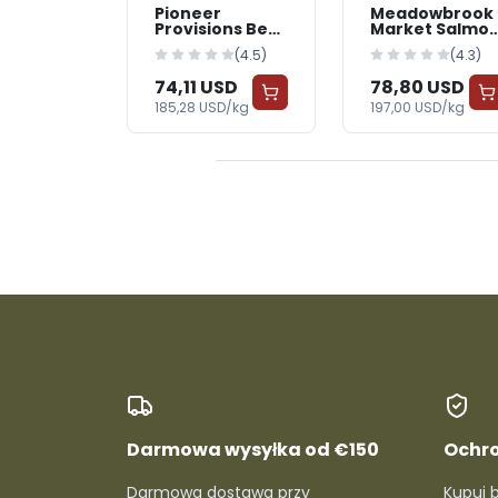
Pioneer
Meadowbrook
Provisions Beef
Market Salmo
Formula Dog
& Sweet Potat
(4.5)
(4.3)
Food
Dog Food -
Fresh
74,11 USD
78,80 USD
185,28 USD/kg
197,00 USD/kg
Darmowa wysyłka od €150
Ochr
Darmowa dostawa przy
Kupuj 