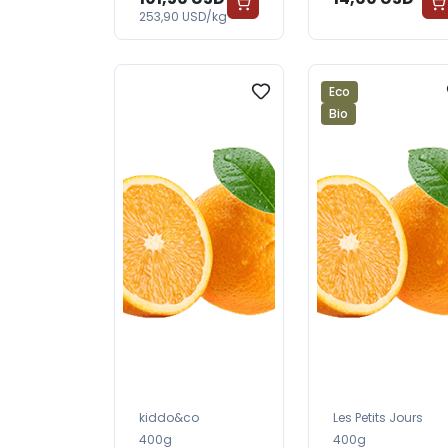
253,90 USD/kg
Eco
Bio
kiddo&co
Les Petits Jours
400g
400g