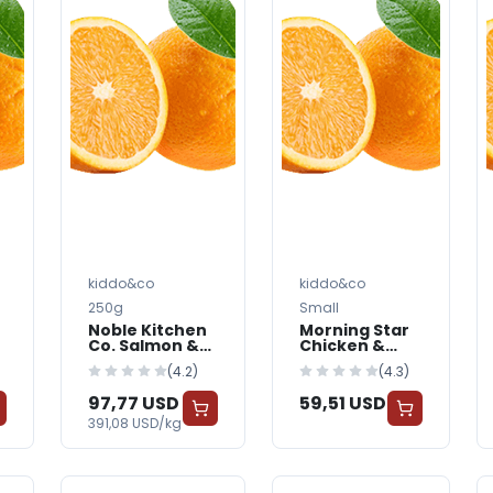
kiddo&co
kiddo&co
250g
Small
Noble Kitchen
Morning Star
Co. Salmon &
Chicken &
Sweet Potato
Rice Dog Food
(4.2)
(4.3)
Dog Food
97,77 USD
59,51 USD
391,08 USD/kg