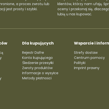
hronione, a proces zwrotu lub
klientów, którzy nam ufają. Sp
cji jest prosty i szybki.
oceny i przekonaj się, dlaczego
lubią u nas kupować.
ców
Dla kupujących
Wsparcie i infor
cą
Rejestr Dafre
Strefy dostaw
y
Konto kupującego
Centrum pomocy
Śledzenie przesyłki
Polityki
Zwroty produktów
Imprint prawny
Informacje o wysyłce
y
Metody płatności