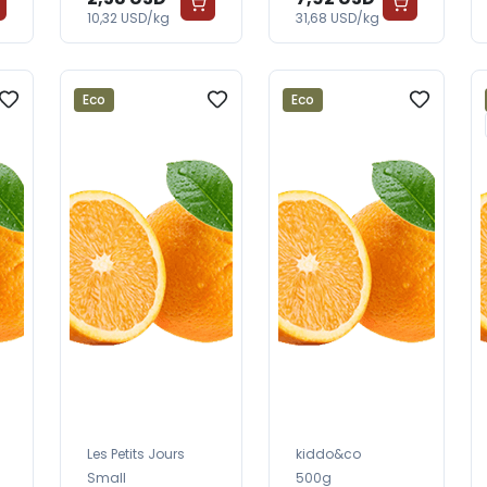
10,32 USD/kg
31,68 USD/kg
Eco
Eco
Les Petits Jours
kiddo&co
Small
500g