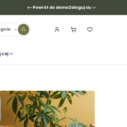
Powrót do demo
Zaloguj się
egorie
ęcej