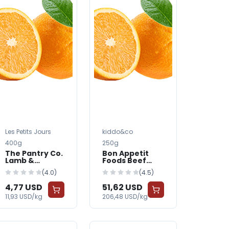
Les Petits Jours
kiddo&co
400g
250g
The Pantry Co.
Bon Appetit
Lamb &
Foods Beef
Vegetables
Formula Dog
(4.0)
(4.5)
Dog Food
Food
4,77 USD
51,62 USD
11,93 USD/kg
206,48 USD/kg