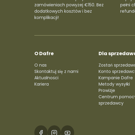
zamówieniach powyżej €150. Bez
pełni c
dodatkowych kosztów i bez
refunda
komplikacji!
O Dafre
Dla sprzedaw
O nas
Zostań sprzedaw
Skontaktuj się z nami
Konto sprzedawc
Aktualności
Kampanie Dafre
Kariera
Metody wysyłki
Prowizje
Centrum pomoc
sprzedawcy