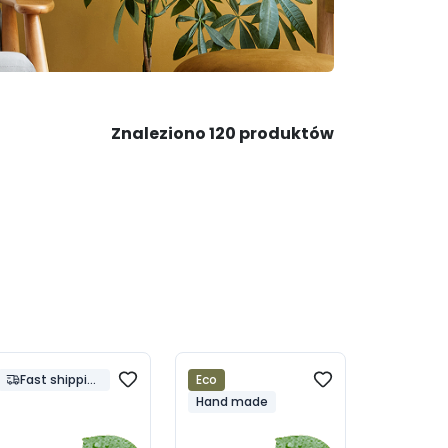
Znaleziono 120 produktów
Fast shippin
Eco
g
Hand made