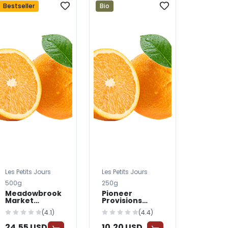
Bestseller
Bio
Les Petits Jours
Les Petits Jours
500g
250g
Meadowbrook
Pioneer
Market
Provisions
Chicken & Rice
Lamb &
(4.1)
(4.4)
Dog Food
Vegetables
Dog Food
24,55 USD
10,20 USD