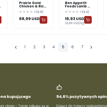
Prairie Gold
Bon Appetit
n
Chicken & Rice
Foods Lamb &
o
Dog Food -
Vegetables
(4.6)
(4.4)
Premium
Dog Food
68,99 USD
16,93 USD
33,86 USD/kg
1
2
3
4
5
6
7
ona kupującego
94,6% pozytywnych opini
bez obaw - Twoje zakupy są w
Dołącz do tysięcy zadowolony