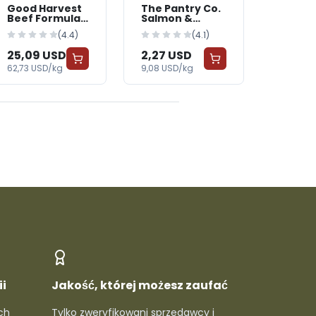
Good Harvest
The Pantry Co.
Beef Formula
Salmon &
Dog Food
Sweet Potato
(4.4)
(4.1)
Dog Food
25,09 USD
2,27 USD
62,73 USD/kg
9,08 USD/kg
i
Jakość, której możesz zaufać
ch
Tylko zweryfikowani sprzedawcy i