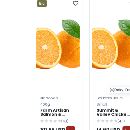
Bio
Dairy-Fr
kiddo&co
Les Petits Jours
400g
Small
Farm Artisan
Summit &
Salmon &
Valley Chicken
Sweet Potato
& Rice Dog
(4.1)
(4.1)
Dog Food
Food
101,56 USD
14,60 USD