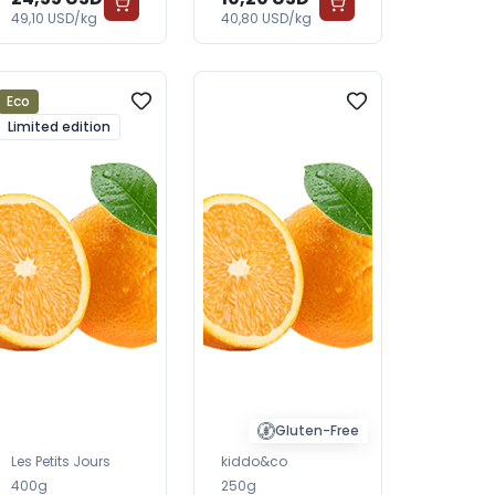
49,10 USD/kg
40,80 USD/kg
Eco
Limited edition
Gluten-Free
Les Petits Jours
kiddo&co
400g
250g