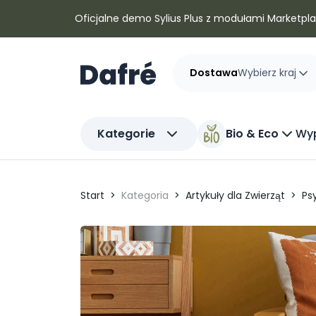
Dafre
Oficjalne demo Sylius Plus z modułami Marketplac
Dostawa
Wybierz kraj
Kategorie
Bio & Eco
Wyp
Start
Kategoria
Artykuły dla Zwierząt
Ps