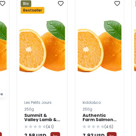
Bio
Bestseller
ee
Les Petits Jours
kiddo&co
250g
250g
Summit &
Authentic
Valley Lamb &
Farm Salmon
Vegetables
& Sweet
(4.1)
(4.5)
Dog Food -
Potato Dog
Premium
Food
2,58 USD
7,92 USD