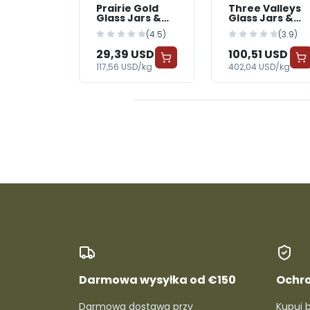
Prairie Gold
Three Valleys
Glass Jars &
Glass Jars &
Bottles —
Bottles —
(4.5)
(3.9)
BabyWorld
BabyWorld
29,39 USD
100,51 USD
117,56 USD/kg
402,04 USD/kg
Darmowa wysyłka od €150
Ochr
Darmowa dostawa przy
Kupuj 