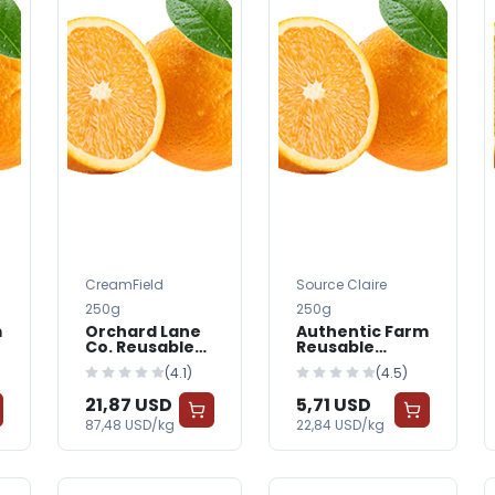
CreamField
Source Claire
250g
250g
m
Orchard Lane
Authentic Farm
Co. Reusable
Reusable
Containers &
Containers &
(4.1)
(4.5)
Tote Bags —
Tote Bags —
FreshGrocer
FreshGrocer -
21,87 USD
5,71 USD
Organic
87,48 USD/kg
22,84 USD/kg