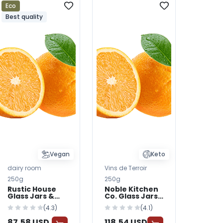
Eco
Best quality
Vegan
Keto
dairy room
Vins de Terroir
250g
250g
Rustic House
Noble Kitchen
Glass Jars &
Co. Glass Jars
Bottles —
& Bottles —
(4.3)
(4.1)
BabyWorld
BabyWorld
87,58 USD
118,54 USD