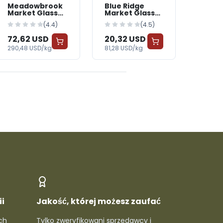
Meadowbrook
Blue Ridge
Market Glass
Market Glass
Jars & Bottles
Jars & Bottles
(4.4)
(4.5)
— BabyWorld
— BabyWorld
72,62 USD
20,32 USD
290,48 USD/kg
81,28 USD/kg
i
Jakość, której możesz zaufać
ch
Tylko zweryfikowani sprzedawcy i