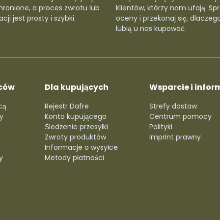
hronione, a proces zwrotu lub
klientów, którzy nam ufają. Sp
cji jest prosty i szybki.
oceny i przekonaj się, dlaczego
lubią u nas kupować.
ców
Dla kupujących
Wsparcie i infor
cą
Rejestr Dafre
Strefy dostaw
y
Konto kupującego
Centrum pomocy
Śledzenie przesyłki
Polityki
Zwroty produktów
Imprint prawny
Informacje o wysyłce
y
Metody płatności