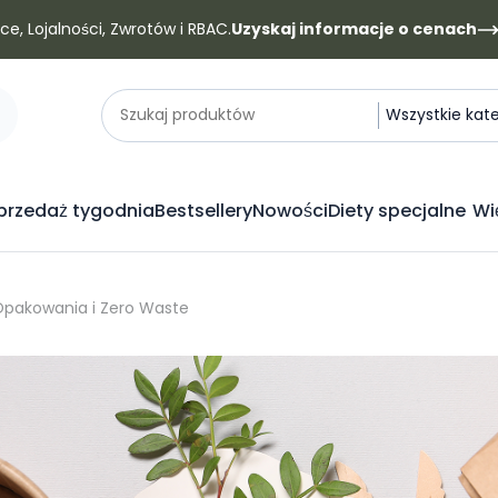
e, Lojalności, Zwrotów i RBAC.
Uzyskaj informacje o cenach
Kategorie
Szukaj produktów
Wszystkie kat
rzedaż tygodnia
Bestsellery
Nowości
Diety specjalne
Wi
Opakowania i Zero Waste