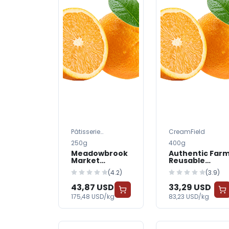
Pâtisserie
CreamField
Doughlab
250g
400g
Meadowbrook
Authentic Far
Market
Reusable
Reusable
Containers &
(4.2)
(3.9)
Containers &
Tote Bags —
Tote Bags —
FreshGrocer
43,87 USD
33,29 USD
FreshGrocer
175,48 USD/kg
83,23 USD/kg