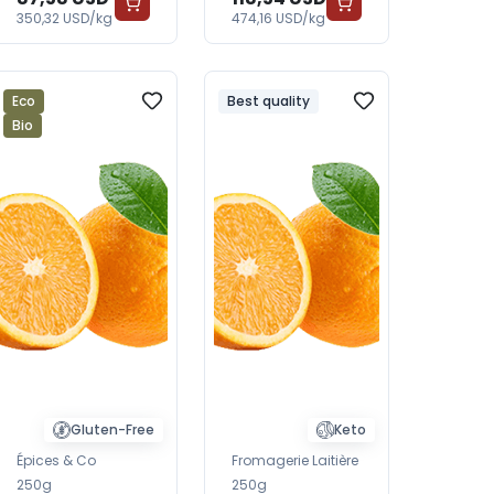
350,32 USD/kg
474,16 USD/kg
Eco
Best quality
Bio
Gluten-Free
Keto
Épices & Co
Fromagerie Laitière
250g
250g