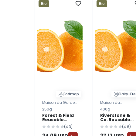
Bio
Bio
Fodmap
Dairy-Fr
Maison du Garde-
Maison du
Manger
Fromage
250g
400g
Forest & Field
Riverstone &
Reusable
Co. Reusable
Containers &
Containers &
(4.3)
(4.6)
Tote Bags —
Tote Bags —
FreshGrocer
FreshGrocer
24,09 USD
27,17 USD