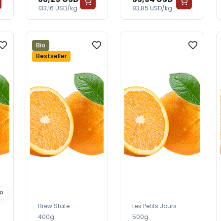
FreshGrocer
133,16 USD/kg
83,85 USD/kg
Bio
Bestseller
o
Brew State
Les Petits Jours
400g
500g