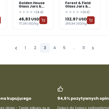
Golden House
Forest & Field
Glass Jars &
Glass Jars &
Bottles —
Bottles —
(4.4)
(4.3)
BabyWorld
BabyWorld
46,83 USD
132,97 USD
117,08 USD/kg
265,94 USD/kg
1
2
3
4
5
...
11
ona kupującego
94,6% pozytywnych opini
bez obaw - Twoje zakupy są w
Dołącz do tysięcy zadowolony