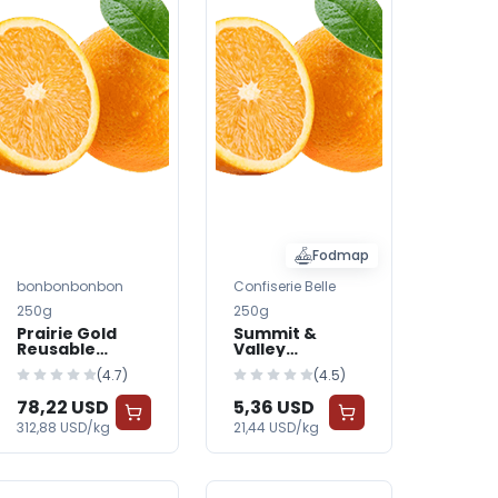
Fodmap
bonbonbonbon
Confiserie Belle
250g
250g
Prairie Gold
Summit &
Reusable
Valley
Containers &
Reusable
(4.7)
(4.5)
Tote Bags —
Containers &
FreshGrocer
Tote Bags —
78,22 USD
5,36 USD
FreshGrocer
312,88 USD/kg
21,44 USD/kg