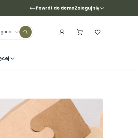
Powrót do demo
Zaloguj się
egorie
ęcej