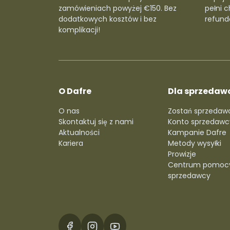
zamówieniach powyżej €150. Bez
pełni c
dodatkowych kosztów i bez
refunda
komplikacji!
O Dafre
Dla sprzedaw
O nas
Zostań sprzedaw
Skontaktuj się z nami
Konto sprzedawc
Aktualności
Kampanie Dafre
Kariera
Metody wysyłki
Prowizje
Centrum pomoc
sprzedawcy