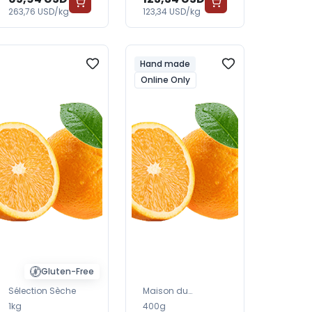
BabyWorld
263,76 USD/kg
123,34 USD/kg
Hand made
Online Only
Gluten-Free
Sélection Sèche
Maison du
Fromage
1kg
400g