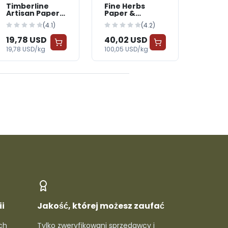
Timberline
Fine Herbs
Artisan Paper
Paper &
& Cardboard
Cardboard
(4.1)
(4.2)
Packaging —
Packaging —
BabyWorld
BabyWorld
19,78 USD
40,02 USD
19,78 USD/kg
100,05 USD/kg
i
Jakość, której możesz zaufać
ch
Tylko zweryfikowani sprzedawcy i