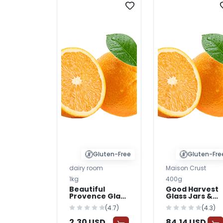
Gluten-Free
Gluten-Fre
dairy room
Maison Crust
1kg
400g
Beautiful
Good Harvest
Provence Glass
Glass Jars &
Jars & Bottles
Bottles —
(4.7)
(4.3)
— BabyWorld
BabyWorld
2,30 USD
84,14 USD