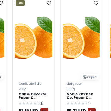
Eco
e
Vegan
Confiserie Belle
dairy room
250g
500g
Oak & Olive Co.
Noble Kitchen
Paper &
Co. Paper &
Cardboard
Cardboard
(4.2)
(4.1)
Packaging —
Packaging —
BabyWorld
BabyWorld
52,19 USD
55,71 USD