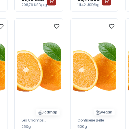
208,76 USD/kg
111,42 USD/kg
Fodmap
Vegan
Les Champs
Confiserie Belle
Naturels
250g
500g