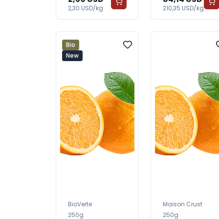
2,30 USD/kg
210,35 USD/kg
Bio
New
BioVerte
Maison Crust
250g
250g