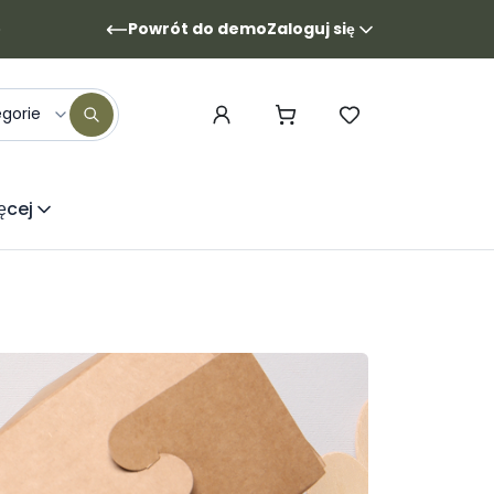
Powrót do demo
Zaloguj się
egorie
ęcej