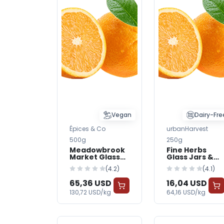
Vegan
Dairy-Fre
Épices & Co
urbanHarvest
500g
250g
Meadowbrook
Fine Herbs
Market Glass
Glass Jars &
Jars & Bottles
Bottles —
(4.2)
(4.1)
— BabyWorld -
BabyWorld
Organic
65,36 USD
16,04 USD
130,72 USD/kg
64,16 USD/kg