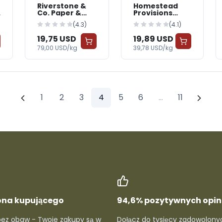
Riverstone &
Homestead
Co. Paper &
Provisions
Cardboard
Paper &
(4.3)
(4.1)
Packaging —
Cardboard
BabyWorld
Packaging —
19,75 USD
19,89 USD
BabyWorld
79,00 USD/kg
39,78 USD/kg
1
2
3
4
5
6
...
11
ona kupującego
94,6% pozytywnych opini
bez obaw - Twoje zakupy są w
Dołącz do tysięcy zadowolony