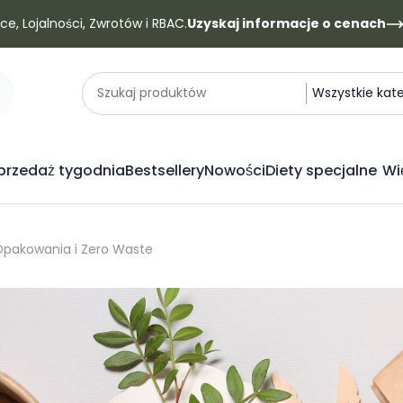
e, Lojalności, Zwrotów i RBAC.
Uzyskaj informacje o cenach
Kategorie
Szukaj produktów
Wszystkie kat
rzedaż tygodnia
Bestsellery
Nowości
Diety specjalne
Wi
Opakowania i Zero Waste