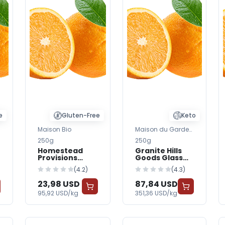
e
Gluten-Free
Keto
Maison Bio
Maison du Garde-
Manger
250g
250g
Homestead
Granite Hills
Provisions
Goods Glass
Glass Jars &
Jars & Bottles
(4.2)
(4.3)
Bottles —
— BabyWorld
BabyWorld
23,98 USD
87,84 USD
95,92 USD/kg
351,36 USD/kg