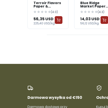
Terroir Flavors
Blue Ridge
Paper &
Market Paper
Cardboard
& Cardboard
(4.0)
(4.3)
Packaging —
Packaging —
BabyWorld
BabyWorld
56,35 USD
14,03 USD
225,40 USD/kg
56,12 USD/kg
Darmowa wysyłka od €150
Ochr
Darmowa dostawa przy
Kupuj 