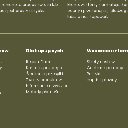
hronione, a proces zwrotu lub
klientów, którzy nam ufają. Sp
cji jest prosty i szybki.
oceny i przekonaj się, dlaczego
lubią u nas kupować.
ców
Dla kupujących
Wsparcie i infor
cą
Rejestr Dafre
Strefy dostaw
y
Konto kupującego
Centrum pomocy
Śledzenie przesyłki
Polityki
Zwroty produktów
Imprint prawny
Informacje o wysyłce
y
Metody płatności