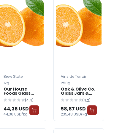
Brew State
Vins de Terroir
1kg
250g
Our House
Oak & Olive Co.
Foods Glass
Glass Jars &
Jars & Bottles
Bottles —
(4.4)
(4.2)
— BabyWorld
BabyWorld
44,36 USD
58,87 USD
44,36 USD/kg
235,48 USD/kg