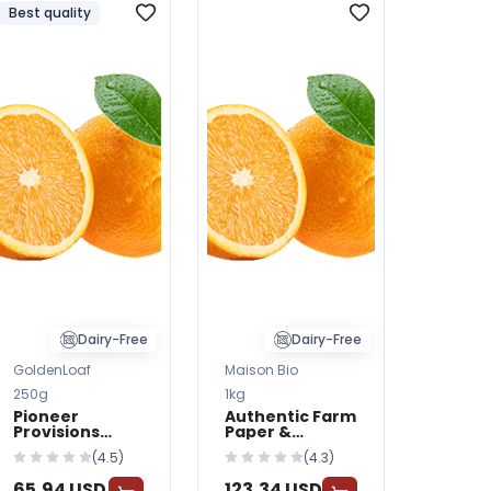
Best quality
Dairy-Free
Dairy-Free
GoldenLoaf
Maison Bio
250g
1kg
Pioneer
Authentic Farm
Provisions
Paper &
Paper &
Cardboard
(4.5)
(4.3)
Cardboard
Packaging —
Packaging —
BabyWorld
65,94 USD
123,34 USD