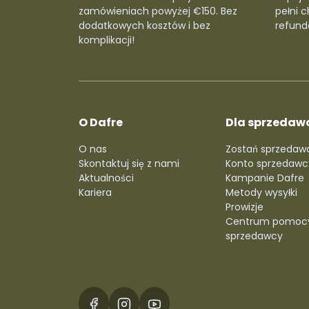
zamówieniach powyżej €150. Bez
pełni c
dodatkowych kosztów i bez
refunda
komplikacji!
O Dafre
Dla sprzedaw
O nas
Zostań sprzedaw
Skontaktuj się z nami
Konto sprzedawc
Aktualności
Kampanie Dafre
Kariera
Metody wysyłki
Prowizje
Centrum pomoc
sprzedawcy