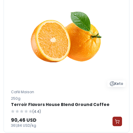
Keto
Café Maison
250g
Terroir Flavors House Blend Ground Coffee
(4.4)
90,46 USD
361,84 USD/kg