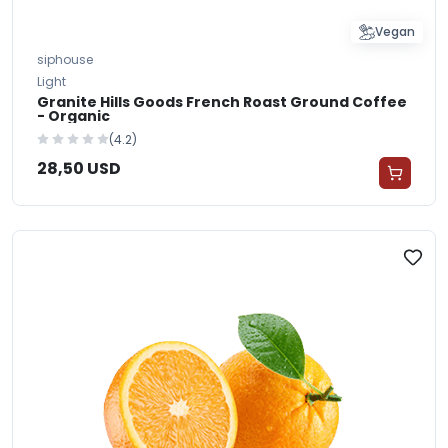
Vegan
siphouse
Light
Granite Hills Goods French Roast Ground Coffee
- Organic
(4.2)
28,50 USD