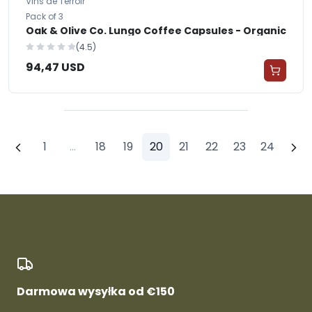
Vins de Terroir
Pack of 3
Oak & Olive Co. Lungo Coffee Capsules - Organic
(4.5)
94,47 USD
1
...
18
19
20
21
22
23
24
Darmowa wysyłka od €150