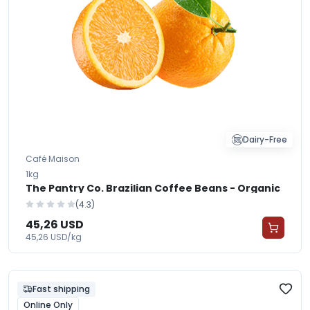
Dairy-Free
Café Maison
1kg
The Pantry Co. Brazilian Coffee Beans - Organic
(4.3)
45,26 USD
45,26 USD/kg
Fast shipping
Online Only