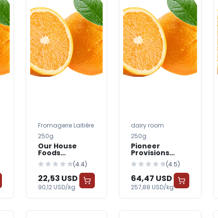
Fromagerie Laitière
dairy room
250g
250g
Our House
Pioneer
Foods
Provisions
Strawberry
Blueberry
(4.4)
(4.5)
Yogurt
Yogurt
22,53 USD
64,47 USD
90,12 USD/kg
257,88 USD/kg