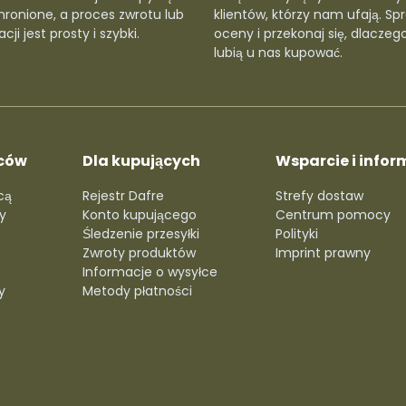
hronione, a proces zwrotu lub
klientów, którzy nam ufają. Sp
cji jest prosty i szybki.
oceny i przekonaj się, dlaczego
lubią u nas kupować.
ców
Dla kupujących
Wsparcie i infor
cą
Rejestr Dafre
Strefy dostaw
y
Konto kupującego
Centrum pomocy
Śledzenie przesyłki
Polityki
Zwroty produktów
Imprint prawny
Informacje o wysyłce
y
Metody płatności