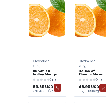
CreamField
CreamField
250g
250g
Summit &
House of
Valley Mango
Flavors Mixed
Yogurt
Berry Yogurt
(4.1)
(4.1)
69,69 USD
46,90 USD
278,76 USD/kg
187,60 USD/kg