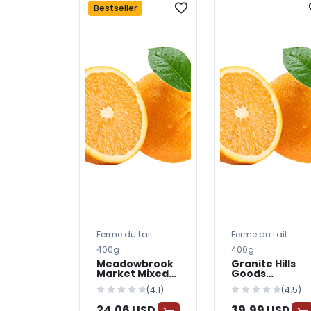
Bestseller
Ferme du Lait
Ferme du Lait
400g
400g
Meadowbrook
Granite Hills
Market Mixed
Goods
Berry Yogurt
Strawberry
(4.1)
(4.5)
Yogurt
24,06 USD
39,99 USD