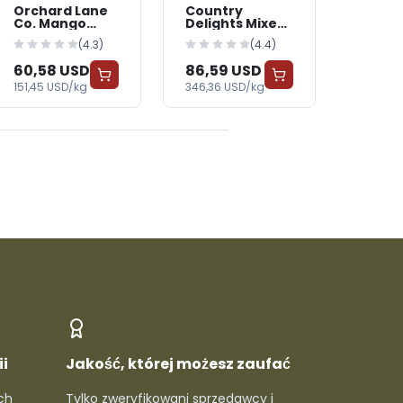
Orchard Lane
Country
Co. Mango
Delights Mixed
Yogurt
Berry Yogurt
(4.3)
(4.4)
60,58 USD
86,59 USD
151,45 USD/kg
346,36 USD/kg
i
Jakość, której możesz zaufać
ch
Tylko zweryfikowani sprzedawcy i