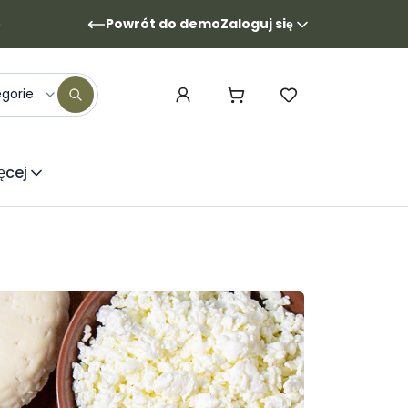
Powrót do demo
Zaloguj się
egorie
ęcej