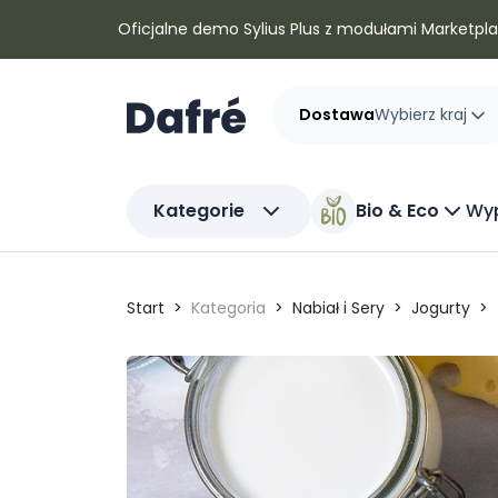
Dafre
Oficjalne demo Sylius Plus z modułami Marketplac
Dostawa
Wybierz kraj
Kategorie
Bio & Eco
Wyp
Start
Kategoria
Nabiał i Sery
Jogurty