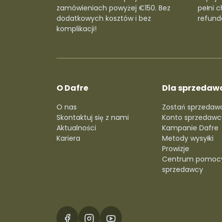
zamówieniach powyżej €150. Bez
pełni c
dodatkowych kosztów i bez
refunda
komplikacji!
O Dafre
Dla sprzedaw
O nas
Zostań sprzedaw
Skontaktuj się z nami
Konto sprzedawc
Aktualności
Kampanie Dafre
Kariera
Metody wysyłki
Prowizje
Centrum pomoc
sprzedawcy