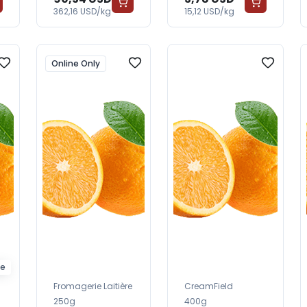
362,16 USD/kg
15,12 USD/kg
Online Only
ee
Fromagerie Laitière
CreamField
250g
400g