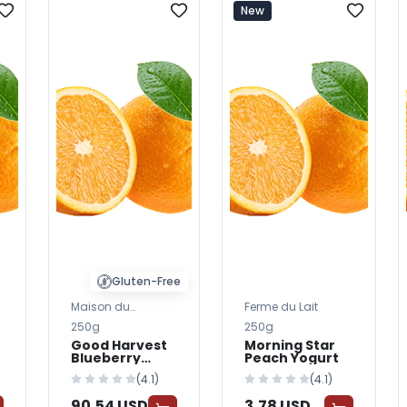
New
Gluten-Free
Maison du
Ferme du Lait
Fromage
250g
250g
Good Harvest
Morning Star
Blueberry
Peach Yogurt
Yogurt
(4.1)
(4.1)
90,54 USD
3,78 USD