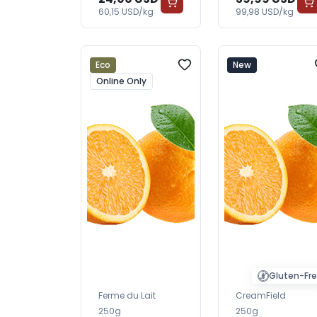
60,15 USD/kg
99,98 USD/kg
Eco
New
Online Only
Gluten-Fr
Ferme du Lait
CreamField
250g
250g