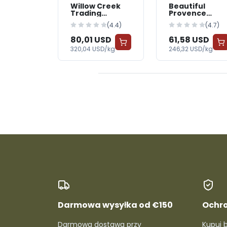
Willow Creek
Beautiful
Trading
Provence
Strawberry
Blueberry
(4.4)
(4.7)
Yogurt
Yogurt
80,01 USD
61,58 USD
320,04 USD/kg
246,32 USD/kg
Darmowa wysyłka od €150
Ochr
Darmowa dostawa przy
Kupuj 