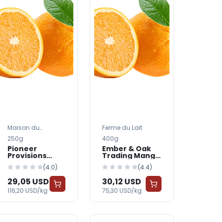
Maison du
Ferme du Lait
Fromage
250g
400g
Pioneer
Ember & Oak
Provisions
Trading Mango
Peach Yogurt
Yogurt
(4.0)
(4.4)
29,05 USD
30,12 USD
116,20 USD/kg
75,30 USD/kg