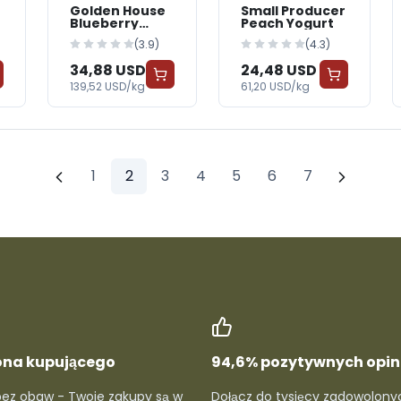
Golden House
Small Producer
Blueberry
Peach Yogurt
Yogurt
(3.9)
(4.3)
34,88 USD
24,48 USD
139,52 USD/kg
61,20 USD/kg
1
2
3
4
5
6
7
ona kupującego
94,6% pozytywnych opini
bez obaw - Twoje zakupy są w
Dołącz do tysięcy zadowolony