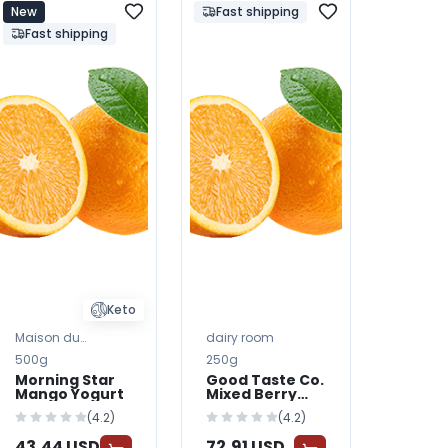
New
Fast shipping
Fast shipping
Keto
Maison du
dairy room
Fromage
500g
250g
Morning Star
Good Taste Co.
Mango Yogurt
Mixed Berry
Yogurt
(4.2)
(4.2)
43,44 USD
72,91 USD