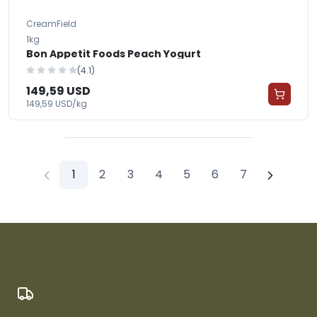
CreamField
1kg
Bon Appetit Foods Peach Yogurt
(4.1)
149,59 USD
149,59 USD/kg
1
2
3
4
5
6
7