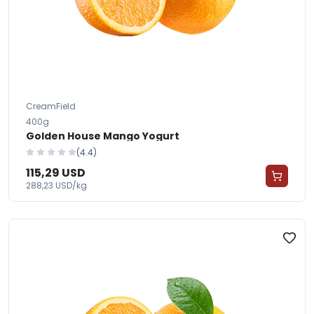
CreamField
400g
Golden House Mango Yogurt
(4.4)
115,29 USD
288,23 USD/kg