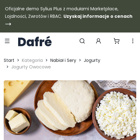
Dafre
Oficjalne demo Sylius Plus z modułami Marketplace,
Lojalności, Zwrotów i RBAC.
Uzyskaj informacje o cenach
Szukaj produktów
Start
Kategoria
Nabiał i Sery
Jogurty
Jogurty Owocowe