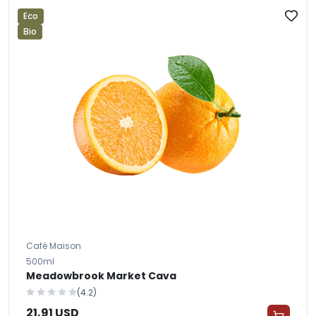
Eco
Bio
Café Maison
500ml
Meadowbrook Market Cava
(4.2)
21,91 USD