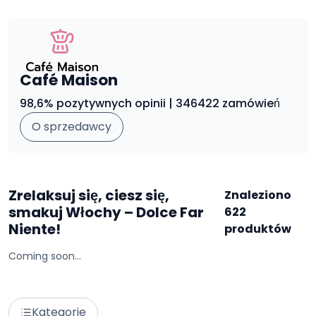
Café Maison
98,6% pozytywnych opinii | 346422 zamówień
O sprzedawcy
Zrelaksuj się, ciesz się,
Znaleziono
smakuj Włochy – Dolce Far
622
Niente!
produktów
Coming soon...
Kategorie