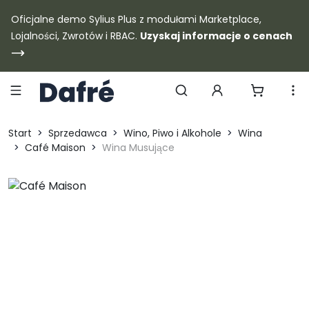
Dafre
Oficjalne demo Sylius Plus z modułami Marketplace,
Lojalności, Zwrotów i RBAC.
Uzyskaj informacje o cenach
Szukaj produktów
Start
Sprzedawca
Wino, Piwo i Alkohole
Wina
Café Maison
Wina Musujące