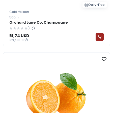
Dairy-Free
Café Maison
500ml
Orchard Lane Co. Champagne
(4.0)
51,74 USD
103,48 USD/L