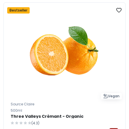
Bestseller
Vegan
Source Claire
500ml
Three Valleys Crémant - Organic
(4.3)