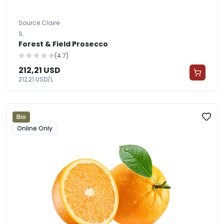
Source Claire
1L
Forest & Field Prosecco
(4.7)
212,21 USD
212,21 USD/L
Bio
Online Only