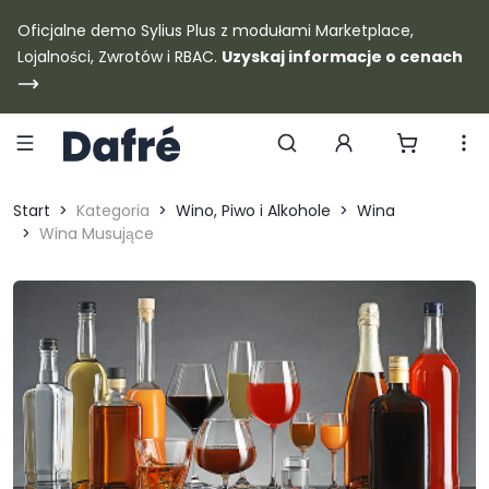
Dafre
Oficjalne demo Sylius Plus z modułami Marketplace,
Lojalności, Zwrotów i RBAC.
Uzyskaj informacje o cenach
Szukaj produktów
Start
Kategoria
Wino, Piwo i Alkohole
Wina
Wina Musujące