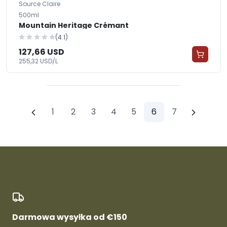
Source Claire
500ml
Mountain Heritage Crémant
(4.1)
127,66 USD
255,32 USD/L
1
2
3
4
5
6
7
Darmowa wysyłka od €150