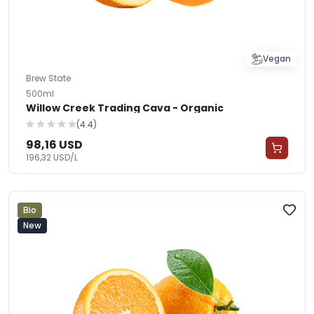
Vegan
Brew State
500ml
Willow Creek Trading Cava - Organic
(4.4)
98,16 USD
196,32 USD/L
Bio
New