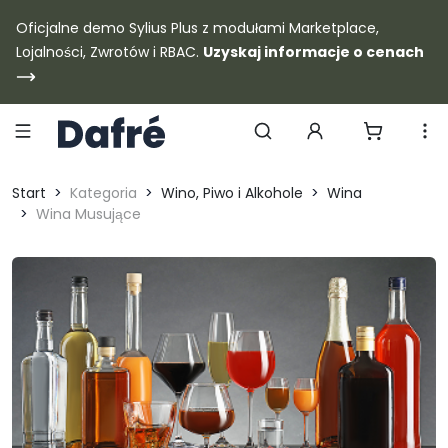
Dafre
Oficjalne demo Sylius Plus z modułami Marketplace,
Lojalności, Zwrotów i RBAC.
Uzyskaj informacje o cenach
Szukaj produktów
Start
Kategoria
Wino, Piwo i Alkohole
Wina
Wina Musujące