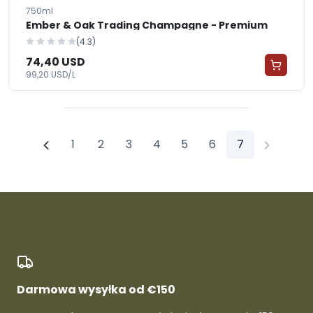
750ml
Ember & Oak Trading Champagne - Premium
(4.3)
74,40 USD
99,20 USD/L
1
2
3
4
5
6
7
Darmowa wysyłka od €150