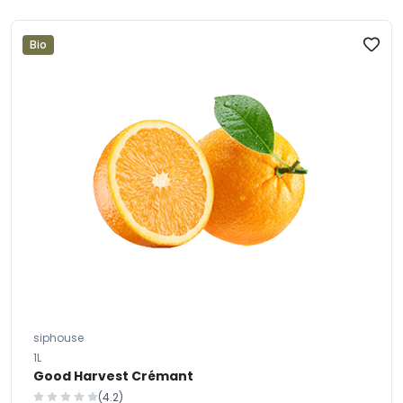
Bio
siphouse
1L
Good Harvest Crémant
(4.2)