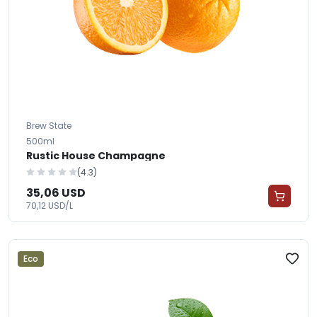
Brew State
500ml
Rustic House Champagne
(4.3)
35,06 USD
70,12 USD/L
Eco