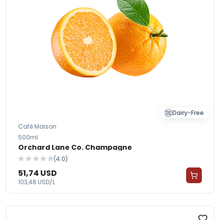
Dairy-Free
Café Maison
500ml
Orchard Lane Co. Champagne
(4.0)
51,74 USD
103,48 USD/L