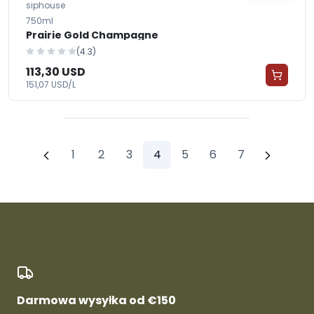
siphouse
750ml
Prairie Gold Champagne
(4.3)
113,30 USD
151,07 USD/L
1
2
3
4
5
6
7
Darmowa wysyłka od €150