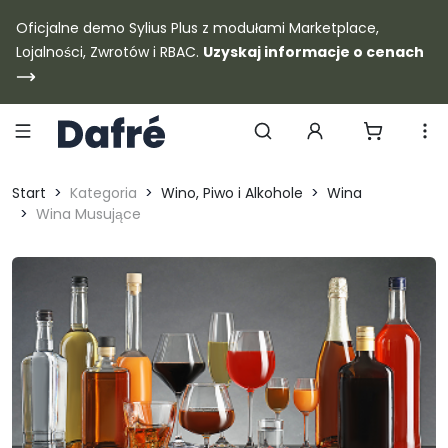
Dafre
Oficjalne demo Sylius Plus z modułami Marketplace,
Lojalności, Zwrotów i RBAC.
Uzyskaj informacje o cenach
Szukaj produktów
Start
Kategoria
Wino, Piwo i Alkohole
Wina
Wina Musujące