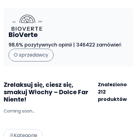
BioVerte
98,6% pozytywnych opinii | 346422 zamówień
O sprzedawcy
Zrelaksuj się, ciesz się,
Znaleziono
smakuj Włochy – Dolce Far
212
Niente!
produktów
Coming soon...
Kategorie