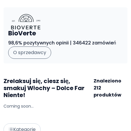
BioVerte
98,6% pozytywnych opinii | 346422 zamówień
O sprzedawcy
Zrelaksuj się, ciesz się,
Znaleziono
smakuj Włochy – Dolce Far
212
Niente!
produktów
Coming soon...
Kategorie