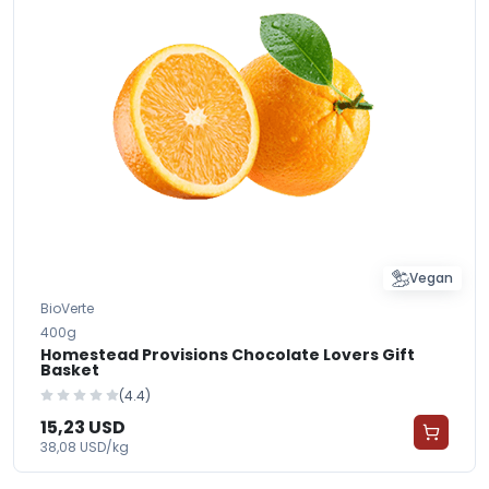
Vegan
BioVerte
400g
Homestead Provisions Chocolate Lovers Gift
Basket
(4.4)
15,23 USD
38,08 USD/kg