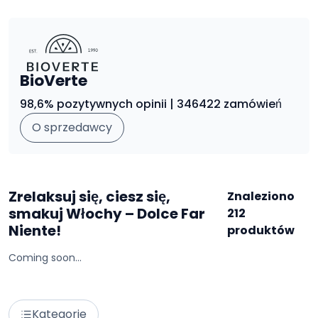
BioVerte
98,6% pozytywnych opinii | 346422 zamówień
O sprzedawcy
Zrelaksuj się, ciesz się,
Znaleziono
smakuj Włochy – Dolce Far
212
Niente!
produktów
Coming soon...
Kategorie