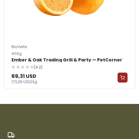
BioVerte
400g
Ember & Oak Trading Grill & Party — PetCorner
(4.2)
69,31 USD
173,28 USD/kg