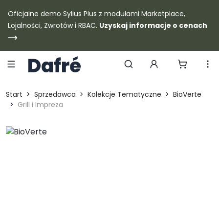
Dafre
Oficjalne demo Sylius Plus z modułami Marketplace,
Lojalności, Zwrotów i RBAC.
Uzyskaj informacje o cenach
Szukaj produktów
Start
Sprzedawca
Kolekcje Tematyczne
BioVerte
Grill i Impreza