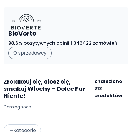
BioVerte
98,6% pozytywnych opinii | 346422 zamówień
O sprzedawcy
Zrelaksuj się, ciesz się,
Znaleziono
smakuj Włochy – Dolce Far
212
Niente!
produktów
Coming soon...
Kategorie