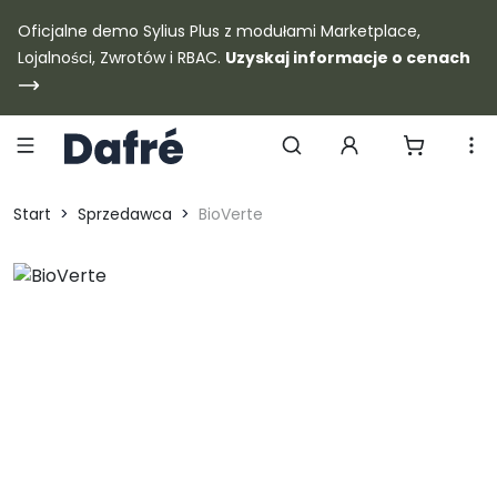
Dafre
Oficjalne demo Sylius Plus z modułami Marketplace,
Lojalności, Zwrotów i RBAC.
Uzyskaj informacje o cenach
Szukaj produktów
Start
Sprzedawca
BioVerte