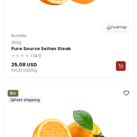
Fodmap
BioVerte
250g
Pure Source Seitan Steak
(4.1)
25,08 USD
100,32 USD/kg
Bio
Fast shipping