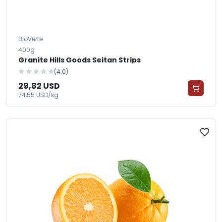
BioVerte
400g
Granite Hills Goods Seitan Strips
(4.0)
29,82 USD
74,55 USD/kg