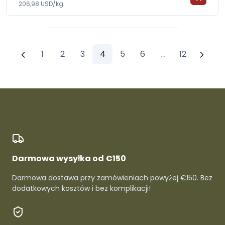
206,98 USD/kg
1
2
3
4
5
6
...
12
Darmowa wysyłka od €150
Darmowa dostawa przy zamówieniach powyżej €150. Bez
dodatkowych kosztów i bez komplikacji!